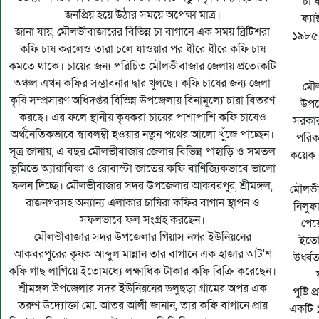
চা 
জনপ্রিয় হয়ে উঠার সময়ে অপেক্ষা মাত্র।
ফ্য
জানা যায়, মৌলভীবাজারের বিভিন্ন চা বাগানে এক সময় ব্রিটিশরা
১৯৮৫ 
কফি চাষ করলেও তারা চলে যাওয়ার পর ধীরে ধীরে কফি চাষ
কমতে থাকে। চায়ের জন্য পরিচিত মৌলভীবাজার জেলায় প্রত্যেকটি
অঞ্চল এখন কফির সম্ভাবনার দ্বার খুলছে। কফি চাষের জন্য জেলা
মৌল
কৃষি সম্প্রসারণ অধিদপ্তর বিভিন্ন উপজেলায় বিনামূল্যে চারা বিতরণ
উপযো
করছে। এর ফলে স্থানীয় কৃষকরা চায়ের পাশাপাশি কফি চাষেও
সরকার
অর্থনৈতিকভাবে স্বাবলম্বী হওয়ার নতুন পথের আলো খুঁজে পাচ্ছেন।
পরিকল
সূত্র জানায়, এ বছর মৌলভীবাজার জেলার বিভিন্ন পাহাড়ি ও সমতল
কয়েক 
ভূমিতে অ্যারাবিকা ও রোবাস্টা জাতের কফি বাণিজ্যিকভাবে ভালো
ফলন দিচ্ছে। মৌলভীবাজার সদর উপজেলার আকবরপুর, শ্রীমঙ্গল,
মৌলভীব
রাজনগরসহ অন্যান্য এলাকার চাষিরা কফির বাগান স্থাপন ও
নিলুফ
সফলভাবে ফল সংগ্রহ করছেন।
পেয়
মৌলভীবাজার সদর উপজেলার গিয়াস নগর ইউনিয়নের
ইতোম
আকবরপুরের কৃষক আব্দুল মান্নান তার বাগানে এক হাজার আট'শ
উর্ধ্
কফি গাছ লাগিয়ে ইতোমধ্যে লক্ষাধিক টাকার কফি বিক্রি করেছেন।
শ্রীমঙ্গল উপজেলার সদর ইউনিয়নের ডলুছড়া গ্রামের অপর এক
পুষ্টি
তরুণ উদ্যোক্তা মো. আতর আলী জানান, তার কফি বাগানে প্রায়
একটি ১