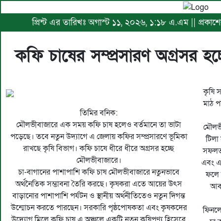
প্রিন্ট এর তারিখঃ অগাস্ট ১১, ২০২৬, ১:১৮ এ.এম || প্রকা
কফি চাষের সম্প্রসারণ অগ্রসর হচ
কৃষি 
মাঠ প
তিমির বনিক:
মৌলভীবাজারে এক সময় কফি চাষ হলেও বর্তমানে তা ভাটা
মৌলভী
পড়েছে। তবে নতুন উদ্যাগে এ জেলায় কফির সম্প্রসারণে ভূমিকা
টিলা
রাখছে কৃষি বিভাগ। কফি চাষে ধীরে ধীরে অগ্রসর হচ্ছে
সফলতা
মৌলভীবাজারে।
এবং এ
চা-বাগানের পাশাপাশি কফি চাষ মৌলভীবাজারে নতুনভাবে
ফলে 
অর্থনৈতিক সম্ভাবনা তৈরি করছে। কৃষকরা এতে আয়ের উৎস
আবহ
বাড়ানোর পাশাপাশি পর্যটন ও স্থানীয় অর্থনীতিতেও নতুন দিগন্ত
উন্মোচন করতে পারছেন। সরকারি পৃষ্ঠপোষকতা এবং কৃষকদের
ফিনলে
উদ্যোগ মিলে কফি চাষ এ অঞ্চলে একটি নতুন কৃষিপণ্য হিসেবে