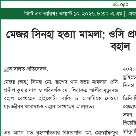
প্রিন্ট এর তারিখঃ অগাস্ট ১০, ২০২৬, ৮:৩০ এ.এম || প্রকা
মেজর সিনহা হত্যা মামলা; ওসি প্র
বহাল
আদালত প্রতিবেদক:
২০২০ 
ড্রাই
মেজর (অব.) সিনহা মো. রাশেদ খান হত্যা মামলায় ওসি
সিনহা
প্রদীপ কুমার দাশ ও পরিদর্শক মো. লিয়াকত আলীর মৃত্যুদণ্ড
বহাল রেখেছেন হাইকোর্ট। বাকি ৬ আসামিকে দেওয়া
তিনি 
যাবজ্জীবন কারাদণ্ডও বহাল রেখেছেন আদালত।
স্বেচ
ভ্রমণ
গিয়েছ
জানুয়
এর আগে গত বৃহস্পতিবার বিচারপতি মো. মোস্তাফিজুর