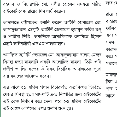
জজ মো
রহমান ও বিচারপতি মো. সগীর হোসেন সমন্বয়ে গঠিত
হাইকোর্ট বেঞ্চ রায়ের দিন ধার্য করেন।
রায়ে 
বাহার
আদালতে রাষ্ট্রপক্ষের শুনানি করেন অ্যাটর্নি জেনারেল মো.
ফাঁসি
আসাদুজ্জামান, ডেপুটি অ্যাটর্নি জেনারেল হুমায়ুন কবির মঞ্জু
এবং ঘ
ও শামীমা দিপ্তি। অন্যদিকে আসামিপক্ষে শুনানিতে ছিলেন
সদস্য
জ্যেষ্ঠ আইনজীবী এসএম শাহাজাহান।
কারাদণ
শুনানিতে অ্যাটর্নি জেনারেল মো. আসাদুজ্জামান বলেন, মেজর
করে স
সিনহা হত্যা মামলাটি একটি আলোচিত মামলা। তিনি ওসি
সমালো
প্রদীপ ও লিয়াকতের ফাঁসিসহ বিচারিক আদালতের পুরো
মামলা
রায় বহালের আবেদন করেন।
তিন 
এর আগে ২১ এপ্রিল প্রধান বিচারপতি অগ্রাধিকার ভিত্তিতে
পরে ম
মেজর সিনহা হত্যা মামলাটি দ্রুত নিষ্পত্তির জন্য হাইকোর্টের
আসে। 
এই বেঞ্চ নির্ধারণ করে দেন। পরে ২৩ এপ্রিল হাইকোর্টের
এই বেঞ্চে আপিলের ওপর শুনানি শুরু হয়।