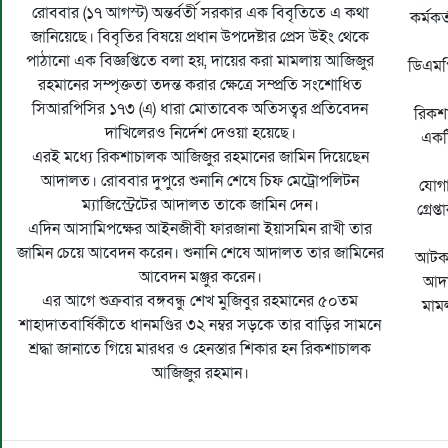
রোববার (১৭ আগস্ট) অন্তর্বর্তী সরকার এক বিবৃতিতে এ কথা
কর্মকর
জানিয়েছে। বিবৃতির বিষয়ে প্রধান উপদেষ্টার প্রেস উইং থেকে
পাঠানো এক বিজ্ঞপ্তিতে বলা হয়, দায়ের করা মামলায় আজিজুর
ডিএমপি
রহমানের সম্পৃক্ততা তদন্ত করার ক্ষেত্রে সম্প্রতি সংশোধিত
সিআরপিসির ১৭৩ (এ) ধারা মোতাবেক অতিসত্বর প্রতিবেদন
রিকশ
দাখিলেরও নির্দেশ দেওয়া হয়েছে।
একট
এরই মধ্যে রিকশাচালক আজিজুর রহমানের জামিন দিয়েছেন
আদালত। রোববার দুপুরে শুনানি শেষে চিফ মেট্রোপলিটন
যোগা
ম্যাজিস্ট্রেটের আদালত তাকে জামিন দেন।
গ্রেপ
এদিন আসামিপক্ষের আইনজীবী ফারজানা ইয়াসমিন রাখী তার
জামিন চেয়ে আবেদন করেন। শুনানি শেষে আদালত তার জামিনের
আটক 
আবেদন মঞ্জুর করেন।
আদা
এর আগে শুক্রবার বঙ্গবন্ধু শেখ মুজিবুর রহমানের ৫০তম
মামল
শাহাদাতবার্ষিকীতে ধানমণ্ডির ৩২ নম্বর সড়কে তার বাড়ির সামনে
শ্রদ্ধা জানাতে গিয়ে মারধর ও হেনস্তার শিকার হন রিকশাচালক
আজিজুর রহমান।