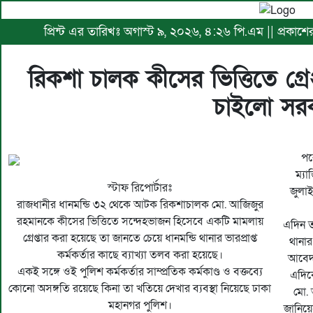
প্রিন্ট এর তারিখঃ অগাস্ট ৯, ২০২৬, ৪:২৬ পি.এম || প্রকা
রিকশা চালক কীসের ভিত্তিতে গ্রেপ
চাইলো সর
পরে
ম্য
স্টাফ রিপোর্টারঃ
জুলাই
রাজধানীর ধানমন্ডি ৩২ থেকে আটক রিকশাচালক মো. আজিজুর
রহমানকে কীসের ভিত্তিতে সন্দেহভাজন হিসেবে একটি মামলায়
এদিন ত
গ্রেপ্তার করা হয়েছে তা জানতে চেয়ে ধানমন্ডি থানার ভারপ্রাপ্ত
থানার
কর্মকর্তার কাছে ব্যাখ্যা তলব করা হয়েছে।
আবেদ
একই সঙ্গে ওই পুলিশ কর্মকর্তার সাম্প্রতিক কর্মকাণ্ড ও বক্তব্যে
এদিক
কোনো অসঙ্গতি রয়েছে কিনা তা খতিয়ে দেখার ব্যবস্থা নিয়েছে ঢাকা
মো. 
মহানগর পুলিশ।
জানিয়