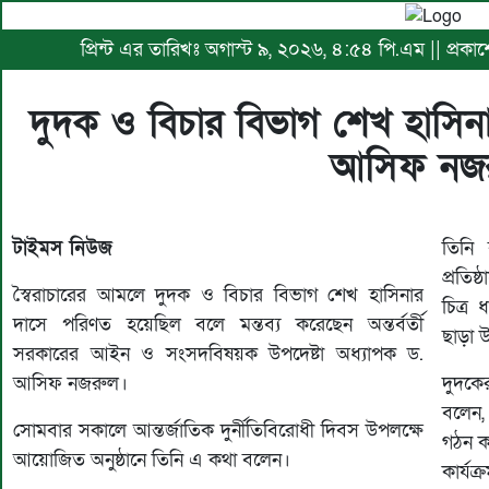
প্রিন্ট এর তারিখঃ অগাস্ট ৯, ২০২৬, ৪:৫৪ পি.এম || প্রকাশে
দুদক ও বিচার বিভাগ শেখ হাসিন
আসিফ নজ
টাইমস নিউজ
তিনি 
প্রতিষ
স্বৈরাচারের আমলে দুদক ও বিচার বিভাগ শেখ হাসিনার
চিত্র
দাসে পরিণত হয়েছিল বলে মন্তব্য করেছেন অন্তর্বর্তী
ছাড়া 
সরকারের আইন ও সংসদবিষয়ক উপদেষ্টা অধ্যাপক ড.
আসিফ নজরুল।
দুদকে
বলেন,
সোমবার সকালে আন্তর্জাতিক দুর্নীতিবিরোধী দিবস উপলক্ষে
গঠন কর
আয়োজিত অনুষ্ঠানে তিনি এ কথা বলেন।
কার্য