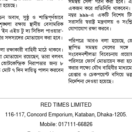
সমন্বয় সেল’ গঠন করা হবে। এই
নো হয়েছে।
একজন করে প্রতিনিধি থাকবেন। 
নম্বর ৯৯৯-এ একটি বিশেষ টি
 অবাধ, সুষ্ঠু ও শান্তিপূর্ণভাবে
সরাসরি স্বরাষ্ট্র মন্ত্রণালয় ও সং
ি-শৃঙ্খলা রক্ষায় স্থানীয় বেসামরিক
যোগাযোগ রক্ষা করবে।
 ‘ইন এইড টু দ্য সিভিল পাওয়ার’-
নীর সদস্যদের মোতায়েন করা হবে।
পরিপত্রে আরও বলা হয়েছে, জ
স্থাপিত সমন্বয় সেলের সঙ্গে 
লা রক্ষাকারী বাহিনী মাঠে থাকবে।
সংবেদনশীলতা বিবেচনায় প্রয়োজ
যারা মোতায়েন রয়েছেন, তারা বলবৎ
পরিসরে ফোর্স মোতায়েন করা হবে। প
 ভোটকেন্দ্রিক নিরাপত্তার জন্য ৮
করার লক্ষ্যে যৌথ বাহিনীর মাধ্যমে অব
ন্ত মোট ৭ দিন দায়িত্ব পালন করবেন
গ্রেপ্তার ও চেকপয়েন্ট বসিয়ে ত
নির্দেশনা দেওয়া হয়েছে।
RED TIMES LIMITED
116-117, Concord Emporium, Kataban, Dhaka-1205.
Mobile: 017111-66826