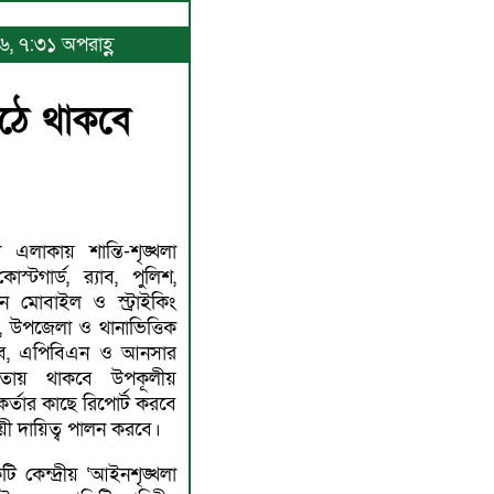
৬, ৭:৩১ অপরাহ্ণ
ঠে থাকবে
াচনী এলাকায় শান্তি-শৃঙ্খলা
োস্টগার্ড, র‍্যাব, পুলিশ,
 মোবাইল ও স্ট্রাইকিং
 উপজেলা ও থানাভিত্তিক
্যাব, এপিবিএন ও আনসার
আওতায় থাকবে উপকূলীয়
কর্তার কাছে রিপোর্ট করবে
ায়ী দায়িত্ব পালন করবে।
টি কেন্দ্রীয় ‘আইনশৃঙ্খলা