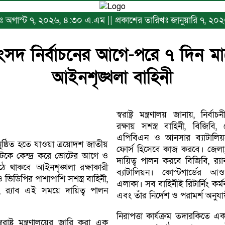
িখঃ অগাস্ট ৭, ২০২৬, ৪:৩০ এ.এম || প্রকাশের তারিখঃ জানুয়ারি ৭, ২০২
ংসদ নির্বাচনের আগে-পরে ৭ দিন মা
আইনশৃঙ্খলা বাহিনী
স্বরাষ্ট্র মন্ত্রণালয় জানায়, নির্ব
রক্ষায় সশস্ত্র বাহিনী, বিজিবি, ক
এপিবিএন ও আনসার ব্যাটালিয়ন
ুষ্ঠিত হতে যাওয়া ত্রয়োদশ জাতীয়
ফোর্স হিসেবে কাজ করবে। জেলা,
টকে কেন্দ্র করে ভোটের আগে ও
দায়িত্ব পালন করবে বিজিবি, র‍
 থাকবে আইনশৃঙ্খলা রক্ষাকারী
ব্যাটালিয়ন। কোস্টগার্ডের 
ভিডিপির পাশাপাশি সশস্ত্র বাহিনী,
এলাকা। সব বাহিনীই রিটার্নিং কর্ম
ং র‍্যাব এই সময়ে দায়িত্ব পালন
এবং তাঁর নির্দেশ ও পরামর্শ অনুয
নিরাপত্তা কার্যক্রম তদারকিতে এক
বরাষ্ট্র মন্ত্রণালয়ের জারি করা এক