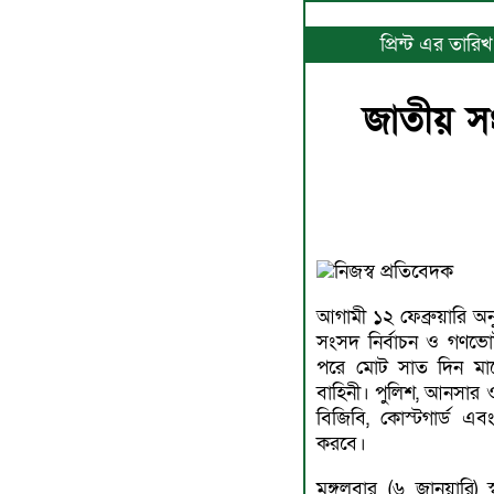
প্রিন্ট এর তার
জাতীয় স
নিজস্ব প্রতিবেদক
আগামী ১২ ফেব্রুয়ারি অন
সংসদ নির্বাচন ও গণভো
পরে মোট সাত দিন মাঠে
বাহিনী। পুলিশ, আনসার ও 
বিজিবি, কোস্টগার্ড এব
করবে।
মঙ্গলবার (৬ জানুয়ারি) স্