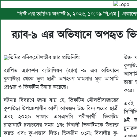
প্রিন্ট এর তারিখঃ অগাস্ট ৯, ২০২৬, ১০:০৯ পি.এম || প্রকাশ
র‌্যাব-৯ এর অভিযানে অপহৃত ভিকট
তিমির বনিক,মৌলভীবাজার প্রতিনিধি:
উক্ত 
কুলাউ
র‌্যাপিড এ্যাকশন ব্যাটালিয়ন (র‌্যাব) -৯ এর অভিযানে
আসাম
কুলাউড়া থেকে স্কুল ছাত্রী অপহরণ মামলার মূল আসামি
ছায়া 
গ্রেপ্তার ও ভিকটিম উদ্ধার করেছে।
করে।
ঘটনার বিবরণে জানা যায় যে, ভিকটিম মৌলভীবাজারের
এরই ধ
কুলাউড়া উপজেলাধীন আলী আমজদ উচ্চ বিদ্যালয়ের ছাত্রী
সিপি
এবং ২০২৬ সালের এসএসসি পরীক্ষার্থী। ভিকটিম
৯ই জা
রাস্তাঘাটে চলাচলের সময় ১নং বিবাদী ভিকটিমকে উত্যক্ত
চুনার
করত এবং কু-প্রস্তাব দিত। ভিকটিম ০১নং বিবাদীর কু-
এলাকা