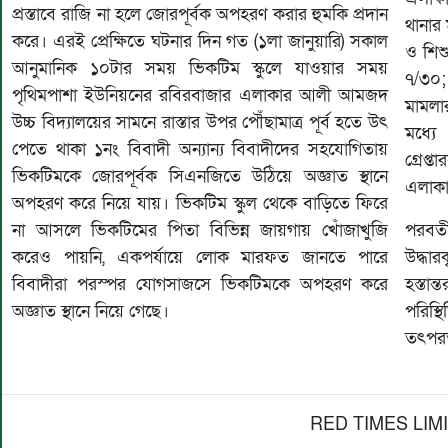
প্রস্তাবে রাজি না হলে জোরপূর্বক অপহরণ করার হুমকি প্রদান
থানার
করে। এরই প্রেক্ষিতে ঘটনার দিন গত (১লা জানুয়ারি) সকাল
ও শিশ
আনুমানিক ১০টার সময় ভিকটিম স্কুলে যাওয়ার সময়
৭/৩০;
পৃথিমপাশা ইউনিয়নের রবিরবাজার এলাকার আলী আমজদ
মামলা
উচ্চ বিদ্যালয়ের সামনে রাস্তার উপর পৌঁছামাত্র পূর্ব হতে উৎ
মধ্যে
পেতে থাকা ১নং বিবাদী অন্যান্য বিবাদীদের সহযোগিতায়
গ্রেপ
ভিকটিমকে জোরপূর্বক সিএনজিতে উঠিয়ে অজ্ঞাত স্থানে
এলাকা
অপহরণ করে নিয়ে যায়। ভিকটিম স্কুল থেকে বাড়িতে ফিরে
না আসলে ভিকটিমের পিতা বিভিন্ন জায়গায় খোঁজাখুজি
পরবর্ত
করেও পায়নি, একপর্যায়ে লোক মারফত জানতে পারে
উদ্ধা
বিবাদীরা পরস্পর যোগসাজসে ভিকটিমকে অপহরণ করে
হস্তা
অজ্ঞাত স্থানে নিয়ে গেছে।
পরিস্
তৎপরত
RED TIMES LIM