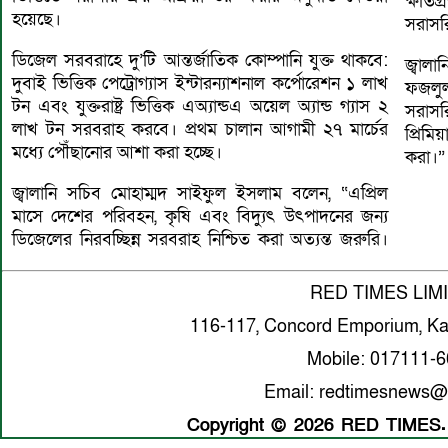
ক্ষতিগ
হয়েছে।
সরাসরি
ডিজেল সরবরাহে দু’টি আন্তর্জাতিক কোম্পানি যুক্ত থাকবে:
জ্বাল
দুবাই ভিত্তিক পেট্রোগ্যাস ইন্টারন্যাশনাল কর্পোরেশন ১ লাখ
ফজলুল
টন এবং যুক্তরাষ্ট্র ভিত্তিক এঅ্যান্ডএ অয়েল অ্যান্ড গ্যাস ২
সরাসর
লাখ টন সরবরাহ করবে। প্রথম চালান আগামী ২৭ মার্চের
প্রিম
মধ্যে পৌঁছানোর আশা করা হচ্ছে।
করা।”
জ্বালানি সচিব মোহাম্মদ সাইফুল ইসলাম বলেন, “এপ্রিল
মাসে দেশের পরিবহন, কৃষি এবং বিদ্যুৎ উৎপাদনের জন্য
ডিজেলের নিরবচ্ছিন্ন সরবরাহ নিশ্চিত করা অত্যন্ত জরুরি।
RED TIMES LIM
116-117, Concord Emporium, Ka
Mobile: 017111-
Email: redtimesnews@
Copyright © 2026 RED TIMES. A