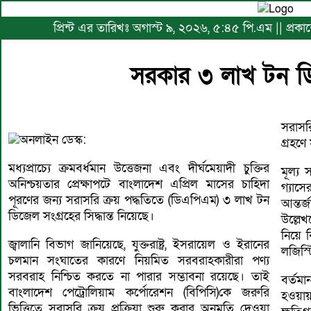
প্রিন্ট এর তারিখঃ অগাস্ট ৯, ২০২৬, ৫:৪৫ পি.এম || প্রকা
সরকার ৩ লাখ টন ড
সরাসরি
অনলাইন ডেস্ক:
গ্রহণ
মধ্যপ্রাচ্যে ক্রমবর্ধমান উত্তেজনা এবং দীর্ঘমেয়াদী চুক্তির
মূল্য 
অনিশ্চয়তার প্রেক্ষাপটে বাংলাদেশ এপ্রিল মাসের চাহিদা
গ্যাস
পূরণের জন্য সরাসরি ক্রয় পদ্ধতিতে (ডিএপিএম) ৩ লাখ টন
আন্ত
ডিজেল সংগ্রহের সিদ্ধান্ত নিয়েছে।
উল্লে
নিয়ে ক
জ্বালানি বিভাগ জানিয়েছে, যুক্তরাষ্ট্র, ইসরায়েল ও ইরানের
লজিস্
চলমান সংঘাতের কারণে নিয়মিত সরবরাহকারীরা পণ্য
সরবরাহ নিশ্চিত করতে না পারার সম্ভাবনা রয়েছে। তাই
বর্তমা
বাংলাদেশ পেট্রোলিয়াম কর্পোরেশন (বিপিসি)কে জরুরি
হওয়ায়
ভিত্তিতে সরাসরি ক্রয় প্রক্রিয়া শুরু করার অনুমতি দেওয়া