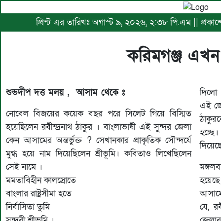
প্রিন্ট এর তারিখঃ অগাস্ট ৯, ২০২৬, ২:৩৮ পি.এম || প্রকাশে
করিমগঞ্জ এখন শ
শুভদীপ দত্ত মলয় , আসাম থেকে ঃ
দিলো স
এই জেল
নোবেল বিজয়ের কয়েক বছর পরে সিলেট গিয়ে বিস্মিত
ঠাকুর
হয়েছিলেন রবীন্দ্রনাথ ঠাকুর । বাংলাভাষী এই সুন্দর জেলা
হচ্ছ
কেন আসামের অন্তর্ভুক্ত ? সেখানকার প্রাকৃতিক সৌন্দর্যে
দিয়েছেন
মুগ্ধ হয়ে নাম দিয়েছিলেন শ্রীভূমি। কবিতাও লিখেছিলেন
সেই নামে ।
মঙ্গল
মমতাবিহীন কালস্রোতে
হয়েছে
বাংলার রাষ্ট্রসীমা হতে
আসামের 
নির্বাসিতা তুমি
যে, রব
সুন্দরী শ্রীভূমি ।
জেলার