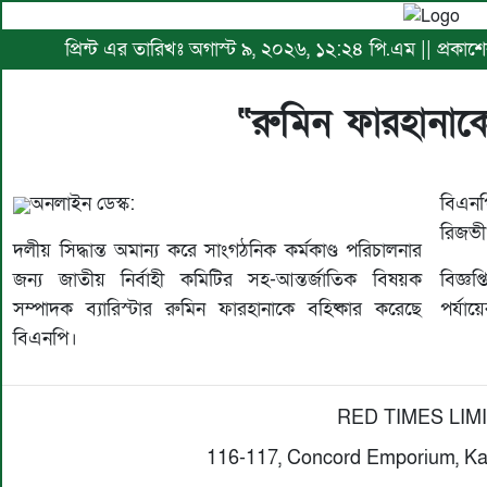
প্রিন্ট এর তারিখঃ অগাস্ট ৯, ২০২৬, ১২:২৪ পি.এম || প্রকাশ
“রুমিন ফারহানাকে
অনলাইন ডেস্ক:
বিএনপ
রিজভী 
দলীয় সিদ্ধান্ত অমান্য করে সাংগঠনিক কর্মকাণ্ড পরিচালনার
জন্য জাতীয় নির্বাহী কমিটির সহ-আন্তর্জাতিক বিষয়ক
বিজ্ঞ
সম্পাদক ব্যারিস্টার রুমিন ফারহানাকে বহিষ্কার করেছে
পর্যায়
বিএনপি।
RED TIMES LIM
116-117, Concord Emporium, Ka