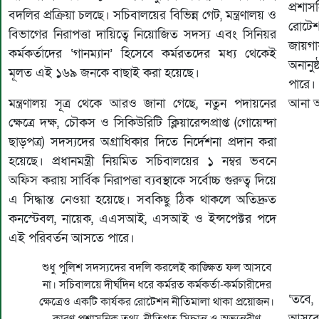
প্রশাস
বদলির প্রক্রিয়া চলছে। সচিবালয়ের বিভিন্ন গেট, মন্ত্রণালয় ও
রোটেশ
বিভাগের নিরাপত্তা দায়িত্বে নিয়োজিত সদস্য এবং সিনিয়র
জায়গ
কর্মকর্তাদের ‘গানম্যান’ হিসেবে কর্মরতদের মধ্য থেকেই
অনানু
মূলত এই ১৬৯ জনকে বাছাই করা হয়েছে।
পারে। 
মন্ত্রণালয় সূত্র থেকে আরও জানা গেছে, নতুন পদায়নের
আনা আন
ক্ষেত্রে দক্ষ, চৌকস ও সিকিউরিটি ক্লিয়ারেন্সপ্রাপ্ত (গোয়েন্দা
ছাড়পত্র) সদস্যদের অগ্রাধিকার দিতে নির্দেশনা প্রদান করা
হয়েছে। প্রধানমন্ত্রী নিয়মিত সচিবালয়ের ১ নম্বর ভবনে
অফিস করায় সার্বিক নিরাপত্তা ব্যবস্থাকে সর্বোচ্চ গুরুত্ব দিয়ে
এ সিদ্ধান্ত নেওয়া হয়েছে। সবকিছু ঠিক থাকলে অতিদ্রুত
কনস্টেবল, নায়েক, এএসআই, এসআই ও ইন্সপেক্টর পদে
এই পরিবর্তন আসতে পারে।
শুধু পুলিশ সদস্যদের বদলি করলেই কাঙ্ক্ষিত ফল আসবে
না। সচিবালয়ে দীর্ঘদিন ধরে কর্মরত কর্মকর্তা-কর্মচারীদের
‘তবে,
ক্ষেত্রেও একটি কার্যকর রোটেশন নীতিমালা থাকা প্রয়োজন।
আসবে 