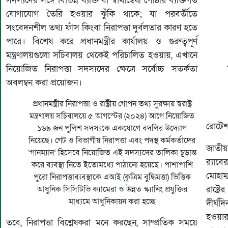
সদস্যদের সঙ্গে বিভিন্ন ব্যক্তি বা স্বার্থান্বেষী গোষ্ঠীর ব্যক্তিগত
যোগাযোগ তৈরি হওয়ার ঝুঁকি থাকে; যা পরবর্তীতে
সংবেদনশীল তথ্য ফাঁস কিংবা নিরাপত্তা দুর্বলতার কারণ হতে
পারে। বিশেষ করে প্রধানমন্ত্রীর কার্যালয় ও গুরুত্বপূর্ণ
মন্ত্রণালয়গুলো সচিবালয় থেকেই পরিচালিত হওয়ায়, এখানে
নিয়োজিত নিরাপত্তা সদস্যদের ক্ষেত্রে সর্বোচ্চ সতর্কতা
অবলম্বন করা প্রয়োজন।
প্রধানমন্ত্রীর নিরাপত্তা ও রাষ্ট্রীয় গোপন তথ্য সুরক্ষায় স্বরাষ্ট্র
মন্ত্রণালয় সচিবালয়ে ৫ আগস্টের (২০২৪) আগে নিয়োজিত
রোটেশন
১৬৯ জন পুলিশ সদস্যকে একযোগে বদলির উদ্যোগ
নিয়েছে। গেট ও বিভাগীয় নিরাপত্তা এবং পদস্থ কর্মকর্তাদের
জাতীয
‘গানম্যান’ হিসেবে নিয়োজিত এই সদস্যদের তালিকা চূড়ান্ত
র‍্যা
করে ব্যবস্থা নিতে ইতোমধ্যে পাঠানো হয়েছে। পাশাপাশি
মোহাম
পুরো নিরাপত্তাব্যবস্থাকে এআই (কৃত্রিম বুদ্ধিমত্তা) ভিত্তিক
আধুনিক সিসিটিভি ক্যামেরা ও উন্নত স্ক্যানিং প্রযুক্তির
রাষ্ট্
মাধ্যমে আধুনিকায়ন করা হচ্ছে
দীর্ঘদ
হওয়ার
তবে, নিরাপত্তা বিশ্লেষকরা মনে করছেন, সাম্প্রতিক সময়ে