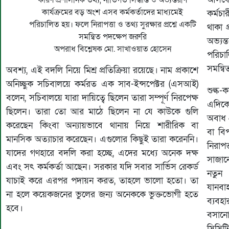
কারণ প্রশাসনিক তথ্য, নীতিগত সিদ্ধান্ত ও অভ্যন্তরীণ
কার্যক্রমের বড় অংশ এসব কর্মকর্তাদের মাধ্যমেই
কর্মচ
পরিচালিত হয়। ফলে নিরাপত্তা ও তথ্য সুরক্ষার প্রশ্নে একটি
থাকা প
সমন্বিত পদক্ষেপ জরুরি
অভ্যন্
অপরাধ বিশ্লেষক মো. সাখাওয়াত হোসেন
পরিচাল
সমন্বি
অবশ্য, এই বদলি নিয়ে মিশ্র প্রতিক্রিয়া রয়েছে। নাম প্রকাশে
অনিচ্ছুক সচিবালয়ে কর্মরত এক সাব-ইন্সপেক্টর (এসআই)
শুল্ক-
বলেন, সচিবালয়ে যারা দায়িত্বে ছিলেন তারা সম্পূর্ণ নিরপেক্ষ
এদিকে,
ছিলেন। তারা তো আর মাঠে ছিলেন না যে কাউকে গুলি
অবাধ প
করেছেন কিংবা অন্যায়ভাবে থানায় নিয়ে শারীরিক বা
বা বি
মানসিক অত্যাচার করেছেন। এগুলোর কিছুই তারা করেননি।
নিরাপত
যাদের গণহারে বদলি করা হচ্ছে, এদের মধ্যে অনেক দক্ষ
সাজানো
এবং সৎ কর্মকর্তা আছেন। সরকার যদি সবার সার্ভিস রেকর্ড
নতুন
যাচাই করে এরপর পদায়ন করত, তাহলে ভালো হতো। তা
যানবাহন
না হলে কয়েকজনের ভুলের জন্য অনেককে ভুক্তভোগী হতে
ব্যবহা
হবে।
বসানো
সিসিট