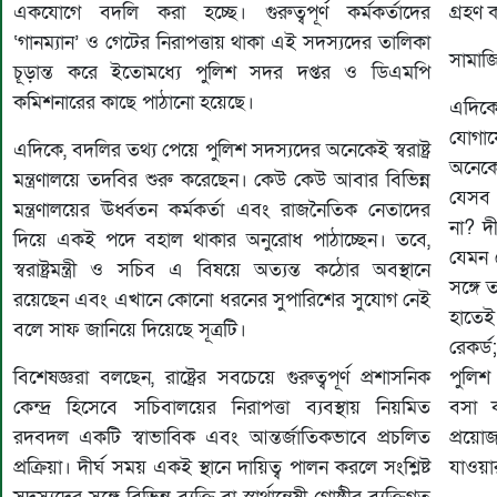
একযোগে বদলি করা হচ্ছে। গুরুত্বপূর্ণ কর্মকর্তাদের
গ্রহণ
‘গানম্যান’ ও গেটের নিরাপত্তায় থাকা এই সদস্যদের তালিকা
সামাজ
চূড়ান্ত করে ইতোমধ্যে পুলিশ সদর দপ্তর ও ডিএমপি
কমিশনারের কাছে পাঠানো হয়েছে।
এদিকে
যোগা
এদিকে, বদলির তথ্য পেয়ে পুলিশ সদস্যদের অনেকেই স্বরাষ্ট্র
অনেকেই
মন্ত্রণালয়ে তদবির শুরু করেছেন। কেউ কেউ আবার বিভিন্ন
যেসব 
মন্ত্রণালয়ের ঊর্ধ্বতন কর্মকর্তা এবং রাজনৈতিক নেতাদের
না? দ
দিয়ে একই পদে বহাল থাকার অনুরোধ পাঠাচ্ছেন। তবে,
যেমন ব
স্বরাষ্ট্রমন্ত্রী ও সচিব এ বিষয়ে অত্যন্ত কঠোর অবস্থানে
সঙ্গে
রয়েছেন এবং এখানে কোনো ধরনের সুপারিশের সুযোগ নেই
হাতেই
বলে সাফ জানিয়ে দিয়েছে সূত্রটি।
রেকর্ড
বিশেষজ্ঞরা বলছেন, রাষ্ট্রের সবচেয়ে গুরুত্বপূর্ণ প্রশাসনিক
পুলিশ
কেন্দ্র হিসেবে সচিবালয়ের নিরাপত্তা ব্যবস্থায় নিয়মিত
বসা ক
রদবদল একটি স্বাভাবিক এবং আন্তর্জাতিকভাবে প্রচলিত
প্রয়
প্রক্রিয়া। দীর্ঘ সময় একই স্থানে দায়িত্ব পালন করলে সংশ্লিষ্ট
যাওয়া