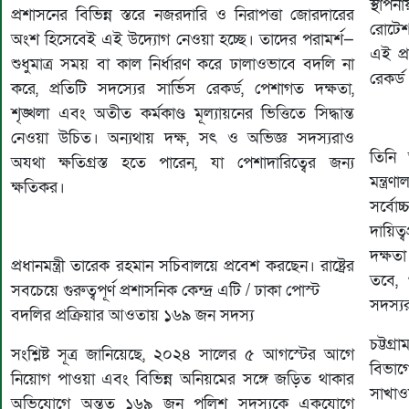
স্থাপন
প্রশাসনের বিভিন্ন স্তরে নজরদারি ও নিরাপত্তা জোরদারের
রোটেশ
অংশ হিসেবেই এই উদ্যোগ নেওয়া হচ্ছে। তাদের পরামর্শ—
এই প্
শুধুমাত্র সময় বা কাল নির্ধারণ করে ঢালাওভাবে বদলি না
রেকর্ড
করে, প্রতিটি সদস্যের সার্ভিস রেকর্ড, পেশাগত দক্ষতা,
শৃঙ্খলা এবং অতীত কর্মকাণ্ড মূল্যায়নের ভিত্তিতে সিদ্ধান্ত
নেওয়া উচিত। অন্যথায় দক্ষ, সৎ ও অভিজ্ঞ সদস্যরাও
তিনি আ
অযথা ক্ষতিগ্রস্ত হতে পারেন, যা পেশাদারিত্বের জন্য
মন্ত্র
ক্ষতিকর।
সর্বোচ
দায়িত্
দক্ষত
প্রধানমন্ত্রী তারেক রহমান সচিবালয়ে প্রবেশ করছেন। রাষ্ট্রের
তবে, 
সবচেয়ে গুরুত্বপূর্ণ প্রশাসনিক কেন্দ্র এটি / ঢাকা পোস্ট
সদস্যর
বদলির প্রক্রিয়ার আওতায় ১৬৯ জন সদস্য
চট্টগ্র
সংশ্লিষ্ট সূত্র জানিয়েছে, ২০২৪ সালের ৫ আগস্টের আগে
বিভা
নিয়োগ পাওয়া এবং বিভিন্ন অনিয়মের সঙ্গে জড়িত থাকার
সাখাওয
অভিযোগে অন্তত ১৬৯ জন পুলিশ সদস্যকে একযোগে