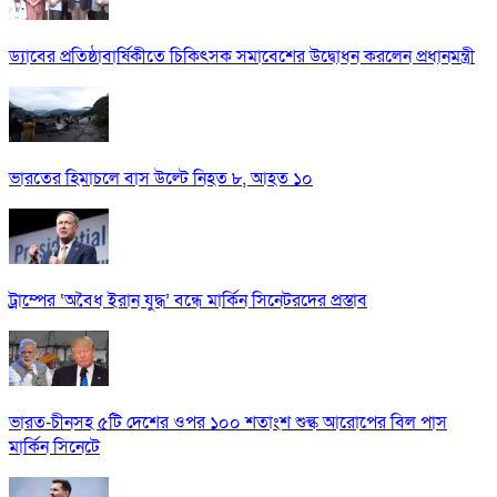
ড্যাবের প্রতিষ্ঠাবার্ষিকীতে চিকিৎসক সমাবেশের উদ্বোধন করলেন প্রধানমন্ত্রী
ভারতের হিমাচলে বাস উল্টে নিহত ৮, আহত ১০
ট্রাম্পের ‘অবৈধ ইরান যুদ্ধ’ বন্ধে মার্কিন সিনেটরদের প্রস্তাব
ভারত-চীনসহ ৫টি দেশের ওপর ১০০ শতাংশ শুল্ক আরোপের বিল পাস
মার্কিন সিনেটে