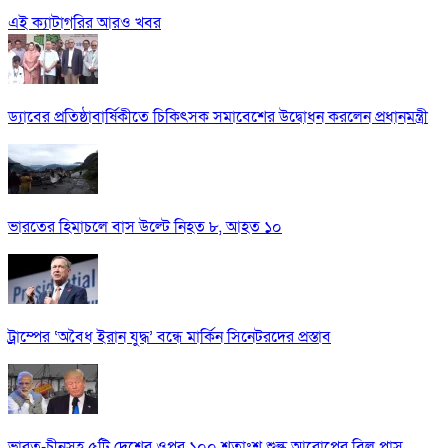
এই ক্যাটাগরির আরও খবর
ড্যাবের প্রতিষ্ঠাবার্ষিকীতে চিকিৎসক সমাবেশের উদ্বোধন করলেন প্রধানমন্ত্রী
ভারতের হিমাচলে বাস উল্টে নিহত ৮, আহত ১০
ট্রাম্পের ‘অবৈধ ইরান যুদ্ধ’ বন্ধে মার্কিন সিনেটরদের প্রস্তাব
ভারত-চীনসহ ৫টি দেশের ওপর ১০০ শতাংশ শুল্ক আরোপের বিল পাস