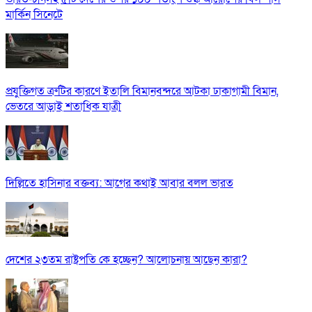
মার্কিন সিনেটে
প্রযুক্তিগত ত্রুটির কারণে ইতালি বিমানবন্দরে আটকা ঢাকাগামী বিমান,
ভেতরে আড়াই শতাধিক যাত্রী
দিল্লিতে হাসিনার বক্তব্য: আগের কথাই আবার বলল ভারত
দেশের ২৩তম রাষ্ট্রপতি কে হচ্ছেন? আলোচনায় আছেন কারা?