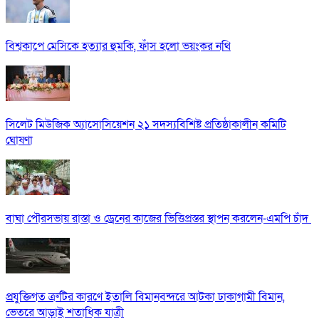
বিশ্বকাপে মেসিকে হত্যার হুমকি, ফাঁস হলো ভয়ংকর নথি
সিলেট মিউজিক অ্যাসোসিয়েশন ২১ সদস্যবিশিষ্ট প্রতিষ্ঠাকালীন কমিটি
ঘোষণা
বাঘা পৌরসভায় রাস্তা ও ড্রেনের কাজের ভিত্তিপ্রস্তর স্থাপন করলেন-এমপি চাঁদ
প্রযুক্তিগত ত্রুটির কারণে ইতালি বিমানবন্দরে আটকা ঢাকাগামী বিমান,
ভেতরে আড়াই শতাধিক যাত্রী