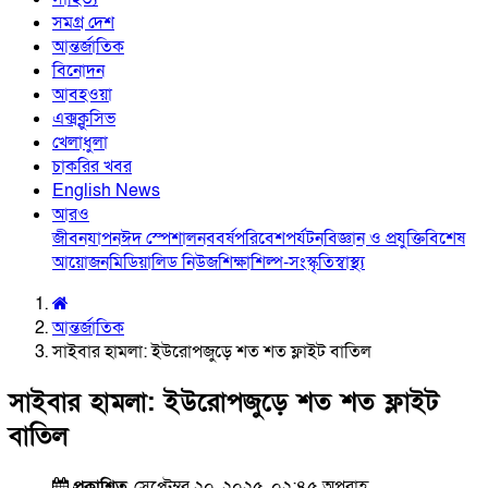
সমগ্র দেশ
আন্তর্জাতিক
বিনোদন
আবহওয়া
এক্সক্লুসিভ
খেলাধুলা
চাকরির খবর
English News
আরও
জীবনযাপন
ঈদ স্পেশাল
নববর্ষ
পরিবেশ
পর্যটন
বিজ্ঞান ও প্রযুক্তি
বিশেষ
আয়োজন
মিডিয়া
লিড নিউজ
শিক্ষা
শিল্প-সংস্কৃতি
স্বাস্থ্য
আন্তর্জাতিক
সাইবার হামলা: ইউরোপজুড়ে শত শত ফ্লাইট বাতিল
সাইবার হামলা: ইউরোপজুড়ে শত শত ফ্লাইট
বাতিল
প্রকাশিত
সেপ্টেম্বর ২০, ২০২৫, ০২:৪৫ অপরাহ্ণ