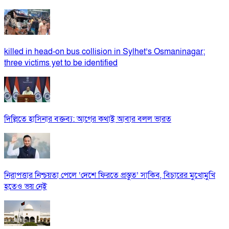
killed in head-on bus collision in Sylhet’s Osmaninagar;
three victims yet to be identified
দিল্লিতে হাসিনার বক্তব্য: আগের কথাই আবার বলল ভারত
নিরাপত্তার নিশ্চয়তা পেলে ‘দেশে ফিরতে প্রস্তুত’ সাকিব, বিচারের মুখোমুখি
হতেও ভয় নেই