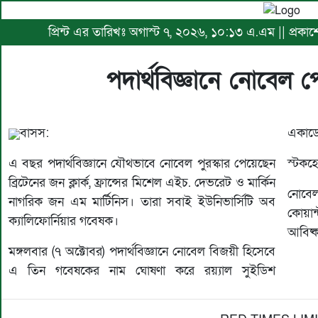
প্রিন্ট এর তারিখঃ অগাস্ট ৭, ২০২৬, ১০:১৩ এ.এম || প্রকাশে
পদার্থবিজ্ঞানে নোবেল
বাসস:
একাডে
এ বছর পদার্থবিজ্ঞানে যৌথভাবে নোবেল পুরস্কার পেয়েছেন
স্টকহ
ব্রিটেনের জন ক্লার্ক, ফ্রান্সের মিশেল এইচ. দেভরেট ও মার্কিন
নোবেল 
নাগরিক জন এম মার্টিনিস। তারা সবাই ইউনিভার্সিটি অব
কোয়ান
ক্যালিফোর্নিয়ার গবেষক।
আবিষ্ক
মঙ্গলবার (৭ অক্টোবর) পদার্থবিজ্ঞানে নোবেল বিজয়ী হিসেবে
এ তিন গবেষকের নাম ঘোষণা করে রয়্যাল সুইডিশ