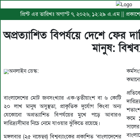
প্রিন্ট এর তারিখঃ অগাস্ট ৭, ২০২৬, ১২:২৯ এ.এম || প্রকাশ
অপ্রত্যাশিত বিপর্যয়ে দেশে ফের দা
মানুষ: বিশ্বব
অনলাইন ডেস্ক:
কর্মসংস
কমানো
প্রতি
বাংলাদেশের মোট জনসংখ্যার এক-তৃতীয়াংশ বা ৬ কোটি
দারিদ
২০ লাখ মানুষ অসুস্থতা, প্রাকৃতিক দুর্যোগ কিংবা অন্য
শতাংশ
যেকোনো অপ্রত্যাশিত বিপর্যয়ের মুখে পড়ে আবারও
কমে 
দারিদ্র্যসীমার নিচে নেমে যাওয়ার ঝুঁকিতে রয়েছে।
সালের
বাংলাদ
মঙ্গলবার (২৫ নভেম্বর) বিশ্বব্যাংকের প্রকাশিত ‘বাংলাদেশের