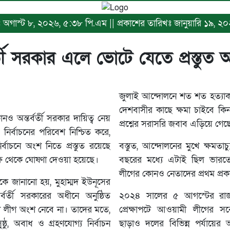
ঃ অগাস্ট ৮, ২০২৬, ৫:৩৮ পি.এম || প্রকাশের তারিখঃ জানুয়ারি ১৯, ২০২৬
বর্তী সরকার এলে ভোটে যেতে প্রস্তুত
জুলাই আন্দোলনে শত শত হত্যাকা
দেশবাসীর কাছে ক্ষমা চাইবে কি
ও অন্তর্বর্তী সরকার দায়িত্ব নেয়
প্রশ্নের সরাসরি জবাব এড়িয়ে গে
 নির্বাচনের পরিবেশ নিশ্চিত করে,
বাচনে অংশ নিতে প্রস্তুত রয়েছে
বস্তুত, আন্দোলনের মুখে ক্ষমত
্ষ থেকে ঘোষণা দেওয়া হয়েছে।
বছরের মধ্যে এটাই ছিল ভারত
লীগের কোনও নেতাদের প্রথম প্রক
কে জানানো হয়, মুহাম্মদ ইউনূসের
তর্বর্তী সরকারের অধীনে অনুষ্ঠিত
২০২৪ সালের ৫ আগস্টের রাজ
ী লীগ অংশ নেবে না। তাদের মতে,
প্রেক্ষাপটে আওয়ামী লীগের সর্ব
ঠু, অবাধ ও গ্রহণযোগ্য নির্বাচন
ছাড়াও দলের বিভিন্ন পর্যায়ের 