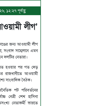
, ১২:২৭ পূর্বাহ্ণ
 আওয়ামী লীগ’
ণ্ডের জন্য আওয়ামী লীগ
না, সংবাদ সম্মেলনে এমন
ছেন দলটির নেতারা।
াচ্যুত হওয়ার পর গত দেড়
ের রাজধানীতে আওয়ামী
াশ্য সাংবাদিক বৈঠক।
নৈতিক পট পরিবর্তনের
োচ্চ নেত্রী শেখ হাসিনা
অসংখ্য নেতাকর্মী ভারতে