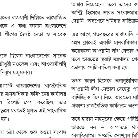
আশ্রয় নিয়েছেন। তবে তাদের 
কান্ট্রি’ হিসেবে ভারত সংবাদমা
ভারতের রাজধানী দিল্লিতে আয়োজিত
দেয়নি। অবশেষে শনিবার ব্যতিক্
েকে এ কথা জানান বাংলাদেশে
ামী লীগের জ্যৈষ্ঠ নেতা ও সাবেক
এর আগে, গতবছরের মাঝামাঝি সম
প্রেস ক্লাবেই একটি মানবাধিকা
কয়েকজন আওয়ামী লীগ নেতার প্র
ঙ্গে ছিলেন বাংলাদেশের সাবেক
তবে ভারতের স্বরাষ্ট্র মন্ত্রণালয় শ
সান চৌধুরী নওফেল এবং আওয়ামীপন্থি
তোলায় সেটি বাতিল করা হয়।
ী নিঝুম মজুমদার।
তখন কারণ হিসেবে অনানুষ্ঠানি
গস্টে বাংলাদেশের ‘রাজনৈতিক
আওয়ামী লীগ নেতারা যেহেতু প্র
ের মানবাধিকার কমিশনের কার্যালয়
বাণিজ্যিক ভিসা নিয়ে ভারতের ম
 রিপোর্ট পেশ করেছিল, তার
প্রকাশ্য রাজনৈতিক কার্যক্রমে অং
ি তুলে ধরতেই মূলত এই সাংবাদিক
 হয়।
তবে হাছান মাহমুদের ক্ষেত্রে পরিস
ভারতে নন – আপাতত থাক
্ধ্যা ৬টা থেকে শুরু হওয়া সংবাদ
বেলজিয়ামে। সম্প্রতি সোশ্যাল মিড