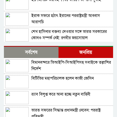
ইরাক সফরে হঠাৎ ইরানের পররাষ্ট্রমন্ত্রী আব্বাস
আরাগচি
শেখ হাসিনার বক্তব্য দেওয়ার সঙ্গে ভারত সরকারের
কোনও সম্পর্ক নেই: রণধীর জয়সোয়াল
ভারত সীমান্তে ২৫০টি অত্যাধুনিক চীনা যুদ্ধযান
সর্বশেষ
জনপ্রিয়
মোতায়েন করলো পাকিস্তান
বিমানবন্দরে ভিআইপি-সিআইপিসহ সবাইকে তল্লাশির
শ্রীলঙ্কার কারাগারে আবার দাঙ্গা, পরিস্থিতিতে নিয়ন্ত্রণে
নির্দেশ
সেনা মোতায়েন
বিটিভির মহাপরিচালক হলেন কাজী জেসিন
বাংলাদেশ থেকে আসা হিন্দু-বৌদ্ধ-খ্রিস্টানরা
অনুপ্রবেশকারী নন: শুভেন্দু
র‍্যাব বিলুপ্ত করে আনা হচ্ছে নতুন বাহিনী
চলতি সপ্তাহে ইরানে ভয়াবহ হামলার প্রস্তুতি নিচ্ছে
যুক্তরাষ্ট্র ও ইসরায়েল
ভারত সফরের সিদ্ধান্ত প্রধানমন্ত্রী নেবেন: পররাষ্ট্র
প্রধানমন্ত্রী নাকি, বিমসটেকের সভাপতি হিসেবে তারেক
প্রতিমন্ত্রী