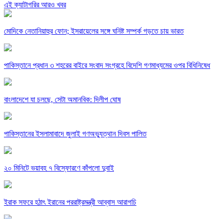
এই ক্যাটাগরির আরও খবর
মোদিকে নেতানিয়াহুর ফোন; ইসরায়েলের সঙ্গে ঘনিষ্ট সম্পর্ক গড়তে চায় ভারত
পাকিস্তানে প্রধান ৩ শহরের বাইরে সংবাদ সংগ্রহে বিদেশি গণমাধ্যমের ওপর বিধিনিষেধ
বাংলাদেশে যা চলছে, সেটা অমানবিক: দিলীপ ঘোষ
পাকিস্তানের ইসলামাবাদে জুলাই গণঅভ্যুত্থান দিবস পালিত
২০ মিনিটে ভয়াবহ ৭ বিস্ফোরণে কাঁপলো দুবাই
ইরাক সফরে হঠাৎ ইরানের পররাষ্ট্রমন্ত্রী আব্বাস আরাগচি