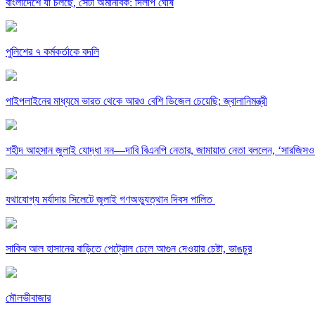
বাংলাদেশে যা চলছে, সেটা অমানবিক: দিলীপ ঘোষ
পুলিশের ৭ কর্মকর্তাকে বদলি
পাইপলাইনের মাধ্যমে ভারত থেকে আরও বেশি ডিজেল চেয়েছি: জ্বালানিমন্ত্রী
শহীদ আহসান জুলাই যোদ্ধা নন—দাবি বিএনপি নেতার, জামায়াত নেতা বললেন, ‘সারজিসও
যথাযোগ্য মর্যাদায় সিলেটে জুলাই গণঅভ্যুত্থান দিবস পালিত
সাকিব আল হাসানের বাড়িতে পেট্রোল ঢেলে আগুন দেওয়ার চেষ্টা, ভাঙচুর
মৌলভীবাজার