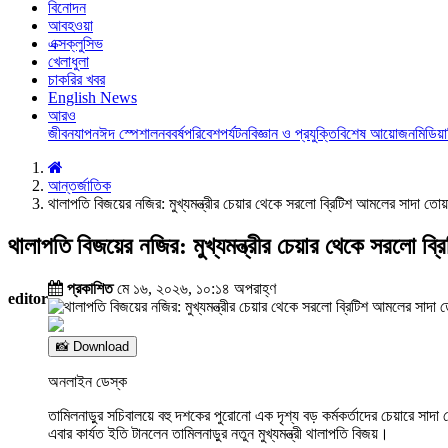
বিনোদন
আবহওয়া
এক্সক্লুসিভ
খেলাধুলা
চাকরির খবর
English News
আরও
জীবনযাপন
ঈদ স্পেশাল
নববর্ষ
পরিবেশ
পর্যটন
বিজ্ঞান ও প্রযুক্তি
বিশেষ আয়োজন
মিডিয়া
আন্তর্জাতিক
থালাপতি বিজয়ের নজির: মুখ্যমন্ত্রীর চেয়ার থেকে সরলো ব্রিটিশ আমলের সাদা তোয
থালাপতি বিজয়ের নজির: মুখ্যমন্ত্রীর চেয়ার থেকে সরলো ব
প্রকাশিত
মে ১৬, ২০২৬, ১০:১৪ অপরাহ্ণ
editor
📸 Download
অনলাইন ডেস্ক
তামিলনাড়ুর সচিবালয়ে বহু দশকের পুরোনো এক দৃশ্য বড় কর্মকর্তাদের চেয়ারে
এবার কার্যত ইতি টানলেন তামিলনাড়ুর নতুন মুখ্যমন্ত্রী থালাপতি বিজয়।