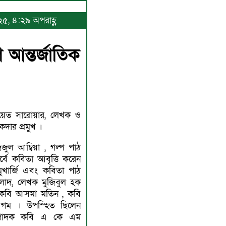
০২৫, ৪:২৯ অপরাহ্ণ
 আন্তর্জাতিক
ায়েত সারোয়ার, লেখক ও
ার প্রমুখ ।
জুল আম্বিয়া , গল্প পাঠ
বে কবিতা আবৃত্তি করেন
ুখার্জি এবং কবিতা পাঠ
লাদ, লেখক মুজিবুল হক
 কবি আসমা মতিন , কবি
েগম । উপস্হিত ছিলেন
ম্পাদক কবি এ কে এম