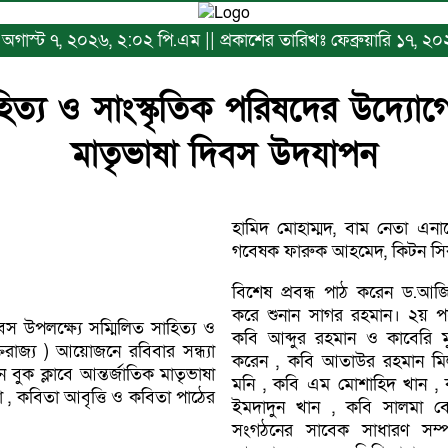
ঃ অগাস্ট ৭, ২০২৬, ২:০২ পি.এম || প্রকাশের তারিখঃ ফেব্রুয়ারি ১৭, ২
হিত্য ও সাংস্কৃতিক পরিষদের উদ্যোগে
মাতৃভাষা দিবস উদযাপন
হামিদ মোহাম্মদ, বাম নেতা এন
গবেষক ফারুক আহমেদ, কিটন সিকদ
বিশেষ প্রবন্ধ পাঠ করেন ড.আজি
করে শুনান সাগর রহমান। ২য় পর্
বস উপলক্ষ্যে সম্মিলিত সাহিত্য ও
কবি আব্দুর রহমান ও কাবেরি ম
্তরাজ্য ) আয়োজনে রবিবার সন্ধ্যা
করেন , কবি আতাউর রহমান মি
ন বুক ক্লাবে আন্তর্জাতিক মাতৃভাষা
মনি , কবি এম মোশাহিদ খান ,
 কবিতা আবৃত্তি ও কবিতা পাঠের
ইমদাদুন খান , কবি সালমা ব
সংগঠনের সাবেক সাধারণ স