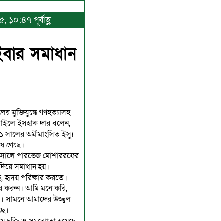
১০:৪৭ পূর্বাহ্ণ
ুইবার সমাধান
 মুক্তিযুদ্ধে গণহত্যাসহ
চাইলে ইসহাক দার বলেন,
৭১ সালের অমীমাংসিত ইস্যু
য়ে গেছে।
০২ সালে পারভেজ মোশাররফের
 দিয়ে সমাধান হয়।
 হৃদয় পরিষ্কার করতে।
র করুন। আমি মনে করি,
 সামনে আমাদের উজ্জ্বল
ছে।