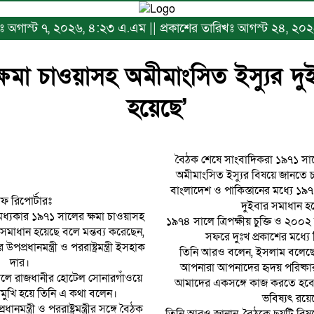
িখঃ অগাস্ট ৭, ২০২৬, ৪:২৩ এ.এম || প্রকাশের তারিখঃ আগস্ট ২৪, ২০২৫, 
ক্ষমা চাওয়াসহ অমীমাংসিত ইস্যুর দ
হয়েছে’
বৈঠক শেষে সাংবাদিকরা ১৯৭১ সালের
অমীমাংসিত ইস্যুর বিষয়ে জানতে 
বাংলাদেশ ও পাকিস্তানের মধ্যে ১৯
াফ রিপোর্টারঃ
দুইবার সমাধান হ
মধ্যকার ১৯৭১ সালের ক্ষমা চাওয়াসহ
১৯৭৪ সালে ত্রিপক্ষীয় চুক্তি ও ২০
 সমাধান হয়েছে বলে মন্তব্য করেছেন,
সফরে দুঃখ প্রকাশের মধ্যে
্রধানমন্ত্রী ও পররাষ্ট্রমন্ত্রী ইসহাক
তিনি আরও বলেন, ইসলাম বলেছে,
দার।
আপনারা আপনাদের হৃদয় পরিষ্কা
লে রাজধানীর হোটেল সোনারগাঁওয়ে
আমাদের একসঙ্গে কাজ করতে হবে।
মুখি হয়ে তিনি এ কথা বলেন।
ভবিষ্যৎ রয়ে
মন্ত্রী ও পররাষ্ট্রমন্ত্রীর সঙ্গে বৈঠক