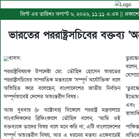
প্রিন্ট এর তারিখঃ অগাস্ট ৬, ২০২৬, ১১:১১ এ.এম || প্রকা
ভারতের পররাষ্ট্রসচিবের বক্তব্য
বাসস:
তুরস্ক
বলেন, 
পররাষ্ট্রবিষয়ক উপদেষ্টা মো. তৌহিদ হোসেন ভারতের
যোগা
পররাষ্ট্রসচিবের সাম্প্রতিক মন্তব্যকে ‘সম্পূর্ণ অযৌক্তিক’ বলে
অভিহিত করে বলেছেন, বাংলাদেশের জাতীয় নির্বাচন
‘তুরস
সম্পূর্ণভাবেই দেশের অভ্যন্তরীণ বিষয়।
ইতোমধ
এবং ত
আজ বুধবার (৮ অক্টোবর) বিকেলে পররাষ্ট্র মন্ত্রণালয়ে
স্বাভা
সাংবাদিকদের ব্রিফিংকালে তৌহিদ বলেন, ‘আমি ওই
বক্তব্যকে তাদের বিষয় বলে মনে করি না; এটি বাংলাদেশের
পাকিস্
সম্পূর্ণ অভ্যন্তরীণ বিষয়, আর এ ধরনের মন্তব্য একেবারেই
প্রতি