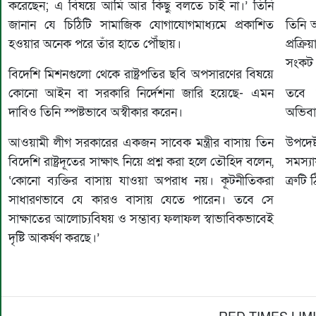
করেছেন; এ বিষয়ে আমি আর কিছু বলতে চাই না।’ তিনি
জানান যে চিঠিটি সামাজিক যোগাযোগমাধ্যমে প্রকাশিত
তিনি 
হওয়ার অনেক পরে তাঁর হাতে পৌঁছায়।
প্রক্
সংকট 
বিদেশি মিশনগুলো থেকে রাষ্ট্রপতির ছবি অপসারণের বিষয়ে
কোনো আইন বা সরকারি নির্দেশনা জারি হয়েছে- এমন
তবে 
দাবিও তিনি স্পষ্টভাবে অস্বীকার করেন।
অভিবাস
আওয়ামী লীগ সরকারের একজন সাবেক মন্ত্রীর বাসায় তিন
উপদেষ
বিদেশি রাষ্ট্রদূতের সাক্ষাৎ নিয়ে প্রশ্ন করা হলে তৌহিদ বলেন,
সমস্য
‘কোনো ব্যক্তির বাসায় যাওয়া অপরাধ নয়। কূটনীতিকরা
ত্রুটি
সাধারণভাবে যে কারও বাসায় যেতে পারেন। তবে সে
সাক্ষাতের আলোচ্যবিষয় ও সম্ভাব্য ফলাফল স্বাভাবিকভাবেই
দৃষ্টি আকর্ষণ করছে।’