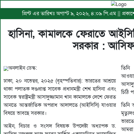
প্রিন্ট এর তারিখঃ অগাস্ট ৯, ২০২৬, ৪:০৯ পি.এম || প্রকাশে
হাসিনা, কামালকে ফেরাতে আইসি
সরকার : আসি
অনলাইন ডেস্ক:
তিনি 
আওয়ামী
ঢাকা, ২০ নভেম্বর, ২০২৫ (বৃহস্পতিবার): ভারতের আশ্রয়ে
আসাদু
থাকা পলাতক দণ্ডপ্রাপ্ত সাবেক প্রধানমন্ত্রী শেখ হাসিনা এবং
চিঠি পা
সাবেক স্বরাষ্ট্রমন্ত্রী আসাদুজ্জামান খান কামালকে দেশে ফেরত
আনতে আন্তর্জাতিক অপরাধ আদালতে (আইসিসি) যাওয়ার
তিনি 
বিষয়ে ভাবছে সরকার।
মৃত্যুদ
ভারতে
আইন, বিচার ও সংসদ বিষয়ক উপদেষ্টা অধ্যাপক ড.
আমরা 