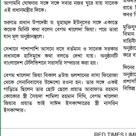
একবার
আগামনি ঘোষণার সঙ্গে সঙ্গে সবার নজর ঘুরে যায় সাবেক
রাতে ত
এই প্রধানমন্ত্রীর দিকে।
কবর জ
শুরুতে প্রধান উপদেষ্টা ড. মুহাম্মদ ইউনূসের সঙ্গে একান্তে
মুক্ত
কয়েক মিনিট কথা বলেন বেগম খালেদা জিয়া। পরে তারা
বিমান
যান মূল অনুষ্ঠানস্থলে।
বাহিনী
অনুষ্ঠ
সেখানে পাশাপাশি আসনে বসে বর্তমান ও সাবেক সরকার
করে ব
প্রধানকে হাসিমুখে কথা বলতে দেখা যায়। অনুষ্ঠানটি
বাংলাদেশ টেলিভিশনে সরাসরি সম্প্রচার করা হয়।
দিনের
অনুষ্
বেগম খালেদা জিয়া বিকাল ৪টায় গুলশানের বাসা ফিরোজা
প্রশা
থেকে সেনানিবাসের উদ্দেশ্যে রওনা হন। তার সঙ্গে একই
বিভিন্
গাড়িতে ছিলেন তার ছোট ছেলে প্রয়াত আরাফাত রহমান
কোকোর স্ত্রী সৈয়দা শামিলা রহমান সিঁথি, বেগম খালেদা
জিয়ার প্রয়াত ভাই সাঈদ ইসকান্দারের স্ত্রী নাসরিন
ইসকান্দার।
RED TIMES LIM