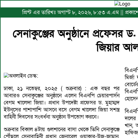
প্রিন্ট এর তারিখঃ অগাস্ট ৮, ২০২৬, ৮:৫৩ এ.এম || প্রকাশে
সেনাকুঞ্জের অনুষ্ঠানে প্রফেসর
জিয়ার আল
বিএনপ
অনলাইন ডেস্ক:
মির্জ
বোর্ড
ঢাকা, ২১ নভেম্বর, ২০২৫ ( শুক্রবার) : এক বছর পর
বিএনপ
আবারও সেনাকুঞ্জের অনুষ্ঠানে এলেন বিএনপি চেয়ারপার্সন
হোসে
বেগম খালেদা জিয়া। প্রধান উপদেষ্টা প্রফেসর ড. মুহাম্মদ
ইউনূসের পাশাপাশি আসনে বসে বেগম খালেদা জিয়া সশস্ত্র
বিএনপ
বাহিনী দিবসের সংবর্ধনা অনুষ্ঠান উপভোগ করনে।
দলের 
খান, 
শুক্রবার বিকাল ৪টায় গুলশানের বাসা থেকে তিনি সেনাকুঞ্জে
হাফিজ
পৌঁছলে সেনাবাহিনী প্রধান জেনারেল ওয়াকার-উজ-জামান,