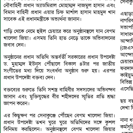
সেনাকু
নৌবাহিনী প্রধান অ্যাডমিরাল মোহাম্মদ নাজমুল হাসান এবং
বিমান বাহিনী প্রধান এয়ার চিফ মার্শাল হাসান মাহমুদ খান
এছাড়া
সাবেক এই প্রধানমন্ত্রীকে অভ্যর্থনা জানান।
নাগরি
সভাপতি
গাড়ি থেকে নেমে হুইল চেয়ারে করে অনুষ্ঠানস্থলে যান বেগম
সাধার
খালেদা জিয়া। এসময় তিনি হাত নেড়ে তাকে অভিবাদনের
আন্দা
জবাব দেন।
(জেএ
আন্দো
অনুষ্ঠানের প্রধান অতিথি অন্তর্বর্তী সরকারের প্রধান উপদেষ্টা
চেয়ারম
ড. মুহাম্মদ ইউনূস পৌঁছালে বিকাল ৪টার পর জাতীয়
ফরদাদ
সংগীতের মধ্য দিয়ে সংবর্ধনা অনুষ্ঠান শুরু হয়। এরপর
কাইয়ুম
প্রধান উপদেষ্টা বক্তব্য দেন।
বিভিন্
এসেছ
বক্তব্যের শুরুতে তিনি সশস্ত্র বাহিনীর সদস্যদের অভিনন্দন
জানান এবং মুক্তিযুদ্ধের বীর শহীদদের স্মৃতির প্রতি শ্রদ্ধা
ছয় বছ
জ্ঞাপন করেন।
দেখা 
এর কিছুক্ষণ পর সেনাকুঞ্জে পৌঁছেন বেগম খালেদা জিয়া।
নানা 
প্রধান উপদেষ্টা তখন ঘুরে ঘুরে অতিথিদের সঙ্গে কুশল
কর্মস
বিনিময় করছিলেন। অনুষ্ঠানস্থলে বেগম খালেদা জিয়ার