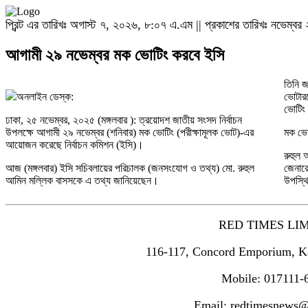
প্রিন্ট এর তারিখঃ অগাস্ট ৭, ২০২৬, ৮:০৭ এ.এম || প্রকাশের তারিখঃ নভেম্
আগামী ২৯ নভেম্বর মক ভোটিং করবে ইসি
তিনি জ
অনলাইন ডেস্ক:
ভোটারদ
ভোটিং 
ঢাকা, ২৫ নভেম্বর, ২০২৫ (মঙ্গলবার ): ত্রয়োদশ জাতীয় সংসদ নির্বাচন
উপলক্ষে আগামী ২৯ নভেম্বর (শনিবার) মক ভোটিং (পরীক্ষামূলক ভোট)-এর
মক ভোট
আয়োজন করেছে নির্বাচন কমিশন (ইসি)।
রুহুল 
আজ (মঙ্গলবার) ইসি সচিবলায়ের পরিচালক (জনসংযোগ ও তথ্য) মো. রুহুল
জেনারে
আমিন মল্লিক বাসসকে এ তথ্য জানিয়েছেন।
উপস্থ
RED TIMES LI
116-117, Concord Emporium, K
Mobile: 017111-
Email: redtimesnews