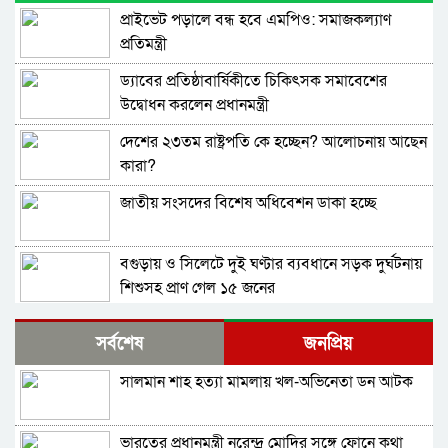
প্রাইভেট পড়ালে বন্ধ হবে এমপিও: সমাজকল্যাণ
প্রতিমন্ত্রী
ড্যাবের প্রতিষ্ঠাবার্ষিকীতে চিকিৎসক সমাবেশের
উদ্বোধন করলেন প্রধানমন্ত্রী
দেশের ২৩তম রাষ্ট্রপতি কে হচ্ছেন? আলোচনায় আছেন
কারা?
জাতীয় সংসদের বিশেষ অধিবেশন ডাকা হচ্ছে
বগুড়ায় ও সিলেটে দুই ঘণ্টার ব্যবধানে সড়ক দুর্ঘটনায়
শিশুসহ প্রাণ গেল ১৫ জনের
বিমানবন্দরে ভিআইপি-সিআইপিসহ সবাইকে তল্লাশির
সর্বশেষ
জনপ্রিয়
নির্দেশ
সালমান শাহ হত্যা মামলায় খল-অভিনেতা ডন আটক
বিটিভির মহাপরিচালক হলেন কাজী জেসিন
ভারতের প্রধানমন্ত্রী নরেন্দ্র মোদির সঙ্গে ফোনে কথা
র‍্যাব বিলুপ্ত করে আনা হচ্ছে নতুন বাহিনী