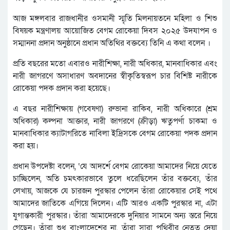
আজ মঙ্গলবার রাজধানীর ওসমানী স্মৃতি মিলনায়তনে মহিলা ও শিশু
বিষয়ক মন্ত্রণালয় আয়োজিত বেগম রোকেয়া দিবস ২০২৫ উদযাপন ও
সম্মাননা প্রদান অনুষ্ঠানে প্রধান অতিথির বক্তব্যে তিনি এ কথা বলেন ।
প্রতি বছরের মতো এবারও নারীশিক্ষা, নারী অধিকার, মানবাধিকার এবং
নারী জাগরণে অসাধারণ অবদানের স্বীকৃতিস্বরূপ চার বিশিষ্ট নারীকে
রোকেয়া পদক প্রদান করা হয়েছে।
এ বছর নারীশিক্ষায় (গবেষণা) রুভানা রাকিব, নারী অধিকারে (শ্রম
অধিকার) কল্পনা আক্তার, নারী জাগরণে (ক্রীড়া) ঋতুপর্ণা চাকমা ও
মানবাধিকার ক্যাটাগরিতে নাবিলা ইদ্রিসকে বেগম রোকেয়া পদক প্রদান
করা হয়।
প্রধান উপদেষ্টা বলেন, ‘যে আদর্শে বেগম রোকেয়া আমাদের নিয়ে যেতে
চাচ্ছিলেন, অতি চমৎকারভাবে তুলে ধরেছিলেন তাঁর বক্তব্যে, তাঁর
লেখায়, আজকে যে চারজন পুরস্কার পেলেন তাঁরা রোকেয়ার সেই পথে
আমাদের জাতিকে এগিয়ে দিলেন। এটি আরও একটি পুরস্কার না, এটা
যুগান্তকারী পুরস্কার। তাঁরা আমাদেরকে দুনিয়ার সামনে অন্য স্তরে নিয়ে
গেছেন। তাঁরা শুধু বাংলাদেশের না, তাঁরা সারা পৃথিবীর নেতৃত্ব দেয়া