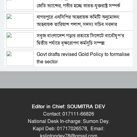
জেডি ভ্যান্সের, গভীর হচ্ছে ভারত-যুক্তরাষ্ট্র সম্পর্ক
নাগরপুরে এনসিপির আহ্বায়ক কমিটি অনুমোদন:
ভারত সফরের সিদ্ধান্ত প্রধানমন্ত্রী নেবেন: পররাষ্ট্র
আহ্বায়ক তারিয়াশ পলাশ, সদস্য সচিব সরদার
প্রতিমন্ত্রী
আশরাফ
সবুজ বাংলাদেশ গড়ার প্রত্যয়ে সিলেটে বাবৌযুপ’র
সচিব পদে পদোন্নতি পেলেন জেসমিন নাহার
দ্বিতীয় পর্যায়ে বৃক্ষরোপণ কর্মসূচি সম্পন্ন
Govt drafts revised Gold Policy to formalise
পুলিশের ৭ কর্মকর্তাকে বদলি
the sector
আবারও আলিয়া মাদ্রাসা এলাকায় সংঘর্ষের আশঙ্কা,
পাইপলাইনের মাধ্যমে ভারত থেকে আরও বেশি
পুলিশ মোতায়েন
ডিজেল চেয়েছি: জ্বালানিমন্ত্রী
প্রাইভেট পড়ালে বন্ধ হবে এমপিও: সমাজকল্যাণ
যথাযোগ্য মর্যাদায় সিলেটে জুলাই গণঅভ্যুত্থান দিবস
প্রতিমন্ত্রী
পালিত
Editor in Chief: SOUMITRA DEV
৫৪ রানে অলআউট হয়ে ইনিংস ব্যবধানে হারল
শেখ হাসিনাকে কথা বলতে দেওয়া দুই দেশের
Contact: 017111-66826
বাংলাদেশ
সম্পর্কের জন্য ক্ষতিকর: পররাষ্ট্র মন্ত্রণালয়
National Desk In-charge: Sumon Dey.
Kapil Deb: 01717026578, Email:
ড্যাবের প্রতিষ্ঠাবার্ষিকীতে চিকিৎসক সমাবেশের
ভিডিও ডকুমেন্টারি প্রদর্শনের পর ‘ভুয়া’ স্লোগান, জুলাই
ksliptondev78@gmail.com
উদ্বোধন করলেন প্রধানমন্ত্রী