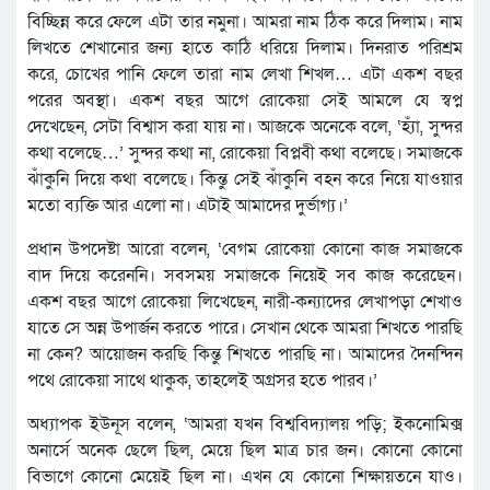
বিচ্ছিন্ন করে ফেলে এটা তার নমুনা। আমরা নাম ঠিক করে দিলাম। নাম
লিখতে শেখানোর জন্য হাতে কাঠি ধরিয়ে দিলাম। দিনরাত পরিশ্রম
করে, চোখের পানি ফেলে তারা নাম লেখা শিখল… এটা একশ বছর
পরের অবস্থা। একশ বছর আগে রোকেয়া সেই আমলে যে স্বপ্ন
দেখেছেন, সেটা বিশ্বাস করা যায় না। আজকে অনেকে বলে, ‘হ্যাঁ, সুন্দর
কথা বলেছে…’ সুন্দর কথা না, রোকেয়া বিপ্লবী কথা বলেছে। সমাজকে
ঝাঁকুনি দিয়ে কথা বলেছে। কিন্তু সেই ঝাঁকুনি বহন করে নিয়ে যাওয়ার
মতো ব্যক্তি আর এলো না। এটাই আমাদের দুর্ভাগ্য।’
প্রধান উপদেষ্টা আরো বলেন, ‘বেগম রোকেয়া কোনো কাজ সমাজকে
বাদ দিয়ে করেননি। সবসময় সমাজকে নিয়েই সব কাজ করেছেন।
একশ বছর আগে রোকেয়া লিখেছেন, নারী-কন্যাদের লেখাপড়া শেখাও
যাতে সে অন্ন উপার্জন করতে পারে। সেখান থেকে আমরা শিখতে পারছি
না কেন? আয়োজন করছি কিন্তু শিখতে পারছি না। আমাদের দৈনন্দিন
পথে রোকেয়া সাথে থাকুক, তাহলেই অগ্রসর হতে পারব।’
অধ্যাপক ইউনূস বলেন, ‘আমরা যখন বিশ্ববিদ্যালয় পড়ি; ইকনোমিক্স
অনার্সে অনেক ছেলে ছিল, মেয়ে ছিল মাত্র চার জন। কোনো কোনো
বিভাগে কোনো মেয়েই ছিল না। এখন যে কোনো শিক্ষায়তনে যাও।