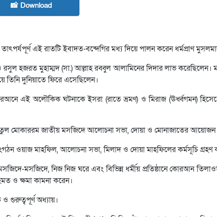
📸 Download
ৎপর্যপূর্ণ এই রাতটি ইবাদত-বন্দেগির মধ্য দিয়ে পালন করেন ধর্মপ্রাণ মুসলম
 রসুল হজরত মুহাম্মদ (সা.) আল্লাহ রব্বুল আলামিনের দিদার লাভ করেছিলেন। 
য়ে তিনি দুনিয়াতে ফিরে এসেছিলেন।
 কোরআনে এই অলৌকিক ঘটনাকে ইসরা (রাতে ভ্রমণ) ও মিরাজ (ঊর্ধ্বগমন) হিসেবে
 বায়তুল মোকাররম জাতীয় মসজিদে আলোচনা সভা, দোয়া ও মোনাজাতের আয়োজন
 সংগঠন ওয়াজ মাহফিল, আলোচনা সভা, মিলাদ ও দোয়া মাহফিলের কর্মসূচি গ্রহণ
রা মসজিদে-মসজিদে, নিজ নিজ ঘরে এবং বিভিন্ন ধর্মীয় প্রতিষ্ঠানে কোরআন তিলা
মত ও ক্ষমা কামনা করেন।
গুরুত্বপূর্ণ অধ্যায়।