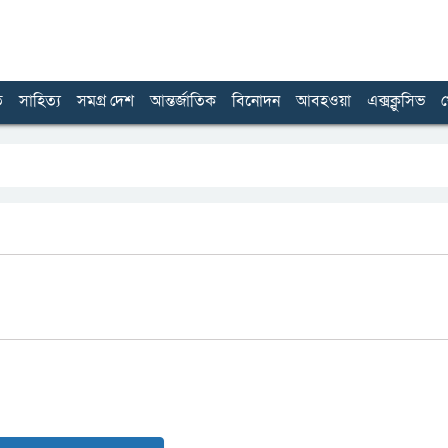
ত
সাহিত্য
সমগ্র দেশ
আন্তর্জাতিক
বিনোদন
আবহওয়া
এক্সক্লুসিভ
খ