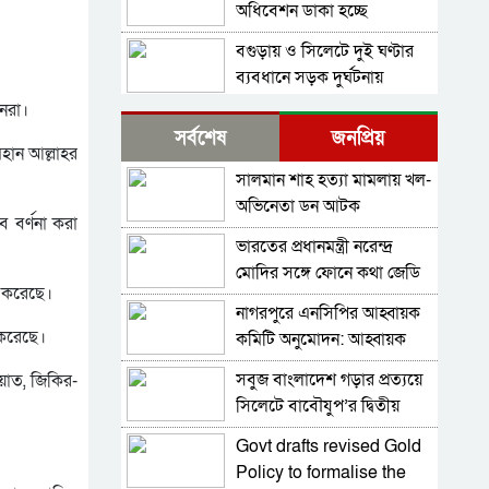
অধিবেশন ডাকা হচ্ছে
বগুড়ায় ও সিলেটে দুই ঘণ্টার
ব্যবধানে সড়ক দুর্ঘটনায়
শিশুসহ প্রাণ গেল ১৫ জনের
ানরা।
বিমানবন্দরে ভিআইপি-
সর্বশেষ
জনপ্রিয়
সিআইপিসহ সবাইকে তল্লাশির
মহান আল্লাহর
নির্দেশ
সালমান শাহ হত্যা মামলায় খল-
বিটিভির মহাপরিচালক হলেন
অভিনেতা ডন আটক
কাজী জেসিন
 বর্ণনা করা
ভারতের প্রধানমন্ত্রী নরেন্দ্র
র‍্যাব বিলুপ্ত করে আনা হচ্ছে
মোদির সঙ্গে ফোনে কথা জেডি
নতুন বাহিনী
 করেছে।
ভ্যান্সের, গভীর হচ্ছে ভারত-
নাগরপুরে এনসিপির আহ্বায়ক
ভারত সফরের সিদ্ধান্ত প্রধানমন্ত্রী
যুক্তরাষ্ট্র সম্পর্ক
 করেছে।
কমিটি অনুমোদন: আহ্বায়ক
নেবেন: পররাষ্ট্র প্রতিমন্ত্রী
তারিয়াশ পলাশ, সদস্য সচিব
সবুজ বাংলাদেশ গড়ার প্রত্যয়ে
ওয়াত, জিকির-
সচিব পদে পদোন্নতি পেলেন
সরদার আশরাফ
সিলেটে বাবৌযুপ’র দ্বিতীয়
জেসমিন নাহার
পর্যায়ে বৃক্ষরোপণ কর্মসূচি
Govt drafts revised Gold
পুলিশের ৭ কর্মকর্তাকে বদলি
সম্পন্ন
Policy to formalise the