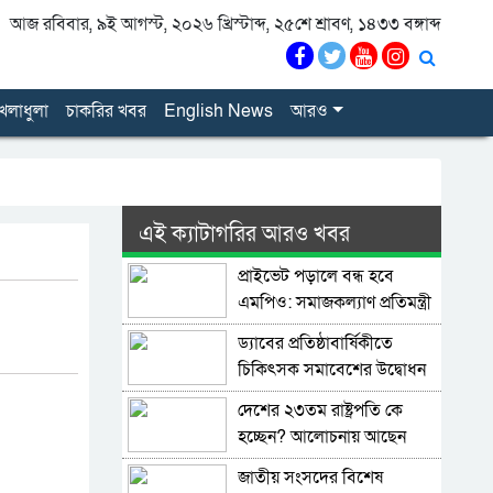
আজ রবিবার, ৯ই আগস্ট, ২০২৬ খ্রিস্টাব্দ, ২৫শে শ্রাবণ, ১৪৩৩ বঙ্গাব্দ
েলাধুলা
চাকরির খবর
English News
আরও
এই ক্যাটাগরির আরও খবর
প্রাইভেট পড়ালে বন্ধ হবে
এমপিও: সমাজকল্যাণ প্রতিমন্ত্রী
ড্যাবের প্রতিষ্ঠাবার্ষিকীতে
চিকিৎসক সমাবেশের উদ্বোধন
করলেন প্রধানমন্ত্রী
দেশের ২৩তম রাষ্ট্রপতি কে
হচ্ছেন? আলোচনায় আছেন
কারা?
জাতীয় সংসদের বিশেষ