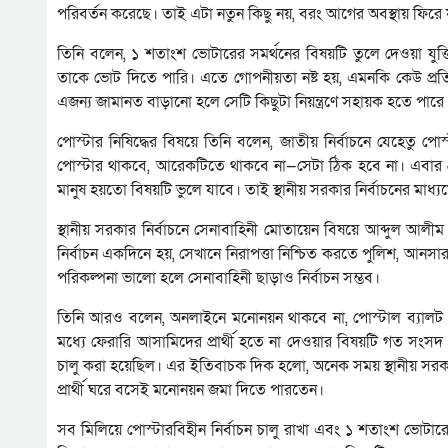
পরিবর্তন করেছে। তাই এটা নতুন কিছু নয়, বরং আগের অবস্থায় ফিরে
তিনি বলেন, ১ শতাংশ ভোটারের সমর্থনের বিষয়টি তুলে দেওয়া যুক্
তাকে ভোট দিতে পারি। এতে গোপনীয়তা নষ্ট হয়, এমনকি কেউ প্রতিশ
এজন্য জামানত বাড়ানো হলে সেটি কিছুটা নিয়ন্ত্রণে সহায়ক হতে পারে
পোস্টার নিষিদ্ধের বিষয়ে তিনি বলেন, জাতীয় নির্বাচনে যেহেতু পোস
পোস্টার থাকবে, আরেকটিতে থাকবে না—সেটা ঠিক হবে না। এবার প্
মানুষ হয়তো বিষয়টি ভুলে যাবে। তাই স্থানীয় সরকার নির্বাচনের মাধ্য
স্থানীয় সরকার নির্বাচনে সেনাবাহিনী মোতায়েন বিষয়ে আব্দুল আলী
নির্বাচন একদিনে হয়, সেখানে নিরাপত্তা নিশ্চিত করতে পুলিশ, আনসার
পরিকল্পনা ভালো হলে সেনাবাহিনী ছাড়াও নির্বাচন সম্ভব।
তিনি আরও বলেন, অনলাইনে মনোনয়ন থাকবে না, পোস্টাল ব্যালট থা
মধ্যে ফেরারি আসামিদের প্রার্থী হতে না দেওয়ার বিষয়টি গত সংসদ ন
চালু করা হয়েছিল। এর ইতিবাচক দিক হলো, অনেক সময় স্থানীয় সরকার
প্রার্থী ঘরে বসেই মনোনয়ন জমা দিতে পারতেন।
সব মিলিয়ে পোস্টারবিহীন নির্বাচন চালু রাখা এবং ১ শতাংশ ভোটা