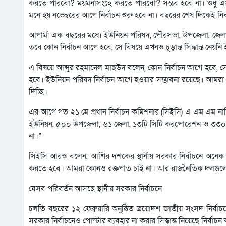
করতে পারবো? ময়মনসিংহে করতে পারবো? সম্ভব হবে না। শুধু এ
মনে হয় নভেম্বরের আগে নির্বাচন শুরু হবে না। বছরের শেষ দিকেই নির্
আগামী এক বছরের মধ্যে ইউনিয়ন পরিষদ, পৌরসভা, উপজেলা, জেলা 
তবে কোন নির্বাচন আগে হবে, সে বিষয়ে এখনও চূড়ান্ত সিদ্ধান্ত নেয়নি
এ বিষয়ে আব্দুর রহমানেল মাছউদ বলেন, কোন নির্বাচন আগে হবে, সে
হবে। ইউনিয়ন পরিষদ নির্বাচন আগে হওয়ার সম্ভাবনা রয়েছে। আমরা 
দিচ্ছি।
এর আগে গত ২১ মে প্রধান নির্বাচন কমিশনার (সিইসি) এ এম এম নাসি
ইউনিয়ন, ৫০০ উপজেলা, ৬১ জেলা, ১৩টি সিটি করপোরেশন ও ৩৩০টি
না।”
সিইসি আরও বলেন, আশির দশকের স্থানীয় সরকার নির্বাচনে অনেক হত
করতে হবে। আমরা কোনও রক্তপাত চাই না। আর রাজনৈতিক দলগুলোর স
যেসব পরিবর্তন আসছে স্থানীয় সরকার নির্বাচনে
চলতি বছরের ১২ ফেব্রুয়ারি অনুষ্ঠিত ত্রয়োদশ জাতীয় সংসদ নির্বাচনে
সরকার নির্বাচনেও পোস্টার ব্যবহার না করার সিদ্ধান্ত নিয়েছে নির্বাচ