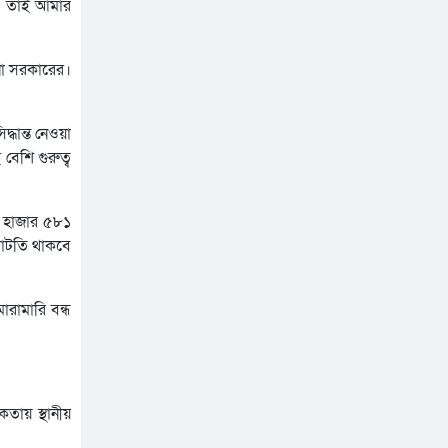
মৌলভীবাজারে যথাযোগ্য
। তাই আমার
মর্যাদায় পালিত জুলাই
গণঅভ্যুত্থান দিবস
কুষ্টিয়ায় নানা আয়োজনে জুলাই
না সরকারের।
গণঅভ্যুত্থান দিবস পালিত
শেখ হাসিনার বক্তব্য প্রচারে
ধান্ত নেওয়া
নিষেধাজ্ঞার যৌক্তিকতা নিয়ে
েশি গুরুত্ব
রুমিন ফারহানার প্রশ্ন
৪ হাজার ৫৮১
ঘাটতি থাকবে
রামারি বন্ধ
কতায় স্থানীয়