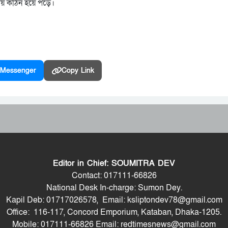
সময় কঠিন হয়ে পড়ে।
Messenger
Copy Link
Editor in Chief: SOUMITRA DEV
Contact: 017111-66826
National Desk In-charge: Sumon Dey.
Kapil Deb: 01717026578, Email: ksliptondev78@gmail.com
Office: 116-117, Concord Emporium, Kataban, Dhaka-1205.
Mobile: 017111-66826 Email: redtimesnews@gmail.com