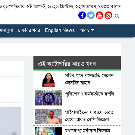
বৃহস্পতিবার, ৬ই আগস্ট, ২০২৬ খ্রিস্টাব্দ, ২২শে শ্রাবণ, ১৪৩৩ বঙ্গাব্দ
েলাধুলা
চাকরির খবর
English News
আরও
এই ক্যাটাগরির আরও খবর
সচিব পদে পদোন্নতি পেলেন
জেসমিন নাহার
পুলিশের ৭ কর্মকর্তাকে বদলি
পাইপলাইনের মাধ্যমে ভারত
থেকে আরও বেশি ডিজেল
চেয়েছি: জ্বালানিমন্ত্রী
যথাযোগ্য মর্যাদায় সিলেটে