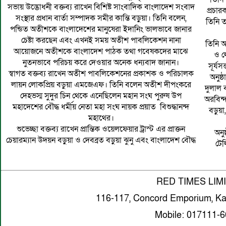
সভায় উদ্ভোধনী বক্তব্য রাখেন বিশিষ্ট সাংবাদিক বাংলাদেশ সংবাদ
প্রচার
সংস্থার প্রধান বার্তা সম্পাদক সমীর কান্তি বড়ুয়া। তিনি বলেন,
তিনি ত
পন্ডিত অতীশকে বাংলাদেশের মানুষেরা ইদানিং ভালভাবে জানার
চেষ্টা করছেন এবং এখনই সময় অতীশ পাবলিকেশন নানা
তিনি আ
আয়োজনে অতীশকে বাংলাদেশ পাঠক তথা গবেষকদের মাঝে
ও ল
নুতনভাবে পরিচয় করে দেওয়ার অনেক ধন্যবাদ জানান।
সূর্য
স্বাগত বক্তব্য রাখেন অতীশ পাবলিকেশনের প্রকাশক ও পরিচালক
অনুষ্
লায়ন লোকপ্রিয় বড়ুয়া এমজেএফ। তিনি বলেন অতীশ দীপংকরে
দুলাল ব
দেহভস্ম সুদুর চিন থেকে এনেছিলেন মহান সংঘ পুরুষ উপ
অরবিন্
মহাদেশের বৌদ্ধ ধর্মীয় নেতা মহা সংঘ নায়ক প্রয়াত বিশুদ্ধানন্দ
বড়ুয়া,
মহাথের।
শুভেচ্ছা বক্তব্য রাখেন প্রান্তিক ওয়েলফেয়ার ট্রাস্ট এর প্রাক্তন
অনু
চেয়ারম্যান উদয়ন বড়ুয়া ও দেবব্রত বড়ুয়া ঝুনু এবং বাংলাদেশ বৌদ্ধ
টেল
RED TIMES LIM
116-117, Concord Emporium, Ka
Mobile: 017111-