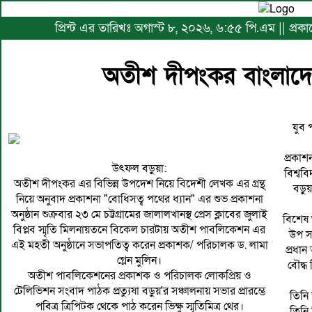
প্রিন্ট এর তারিখঃ অগাস্ট ৮, ২০২৬, ৬:৫৫ পি.এম || প্র
অতীশ দীপংকর বাংলাদেশে
যুব 
প্রকাশ
উৎফল বড়ুয়া:
বিশ্বব
অতীশ দীপংকর এর বিভিন্ন উপদেশ নিয়ে বিদেশী লেখক এর গ্রন্থ
বড়ুয়
নিয়ে অনুবাদ প্রকাশনা "বোধিসত্ব পথের ধ্যান" এর শুভ প্রকাশনা
অনুষ্ঠান শুক্রবার ২৩ মে চট্টগ্রামের জালালখানস্থ প্রেস ক্লাবের জুলাই
বিশেষ 
বিপ্লব স্মৃতি মিলনায়তনে বিকেল চারটায় অতীশ পাবলিকেশন এর
উপ সং
এই মহতী অনুষ্ঠানে সভাপতিত্ব করেন প্রকাশক/ পরিচালক ড. লামা
প্রধান
গ্লেন মুলিন।
বৌদ্ধ
অতীশ পাবলিকেশনের প্রকাশক ও পরিচালক লোকপ্রিয় ও
টেলিভিশন সংবাদ পাঠক প্রত্যুষা বড়ুয়'র সঞ্চালনায় সভার প্রারম্ভে
তিনি 
পবিত্র ত্রিপিটক থেকে পাঠ করেন ভিক্ষু স্মৃতিমিত্র থের।
তিনি 