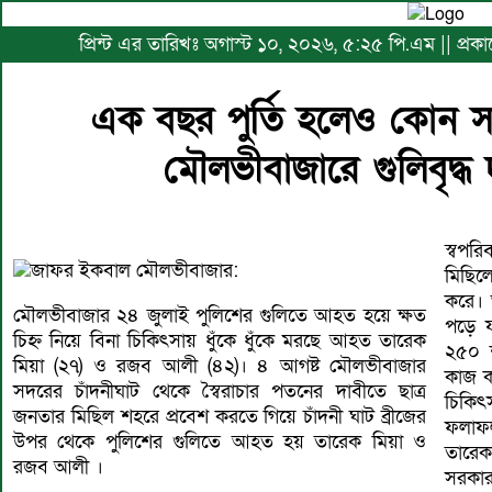
প্রিন্ট এর তারিখঃ অগাস্ট ১০, ২০২৬, ৫:২৫ পি.এম || প্রকা
এক বছর পুর্তি হলেও কোন স
মৌলভীবাজারে গুলিবৃদ্ধ 
স্বপর
জাফর ইকবাল মৌলভীবাজার:
মিছিল
করে। 
মৌলভীবাজার ২৪ জুলাই পুলিশের গুলিতে আহত হয়ে ক্ষত
পড়ে 
চিহ্ন নিয়ে বিনা চিকিৎসায় ধুঁকে ধুঁকে মরছে আহত তারেক
২৫০ শ
মিয়া (২৭) ও রজব আলী (৪২)। ৪ আগষ্ট মৌলভীবাজার
কাজ ক
সদরের চাঁদনীঘাট থেকে স্বৈরাচার পতনের দাবীতে ছাত্র
চিকি
জনতার মিছিল শহরে প্রবেশ করতে গিয়ে চাঁদনী ঘাট ব্রীজের
ফলাফল
উপর থেকে পুলিশের গুলিতে আহত হয় তারেক মিয়া ও
তারেক
রজব আলী ।
সরকার