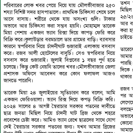
তখন আ
পরিবারের লোক খবর পেয়ে নিয়ে যায় মৌলভীবাজার ২৫০
মিছিল
শয্যা বিশিষ্ট সদর হাসপাতালে। প্রাথমিক চিকিৎসা শেষে চলে
২৫/২৬
আসে বাসায়। শরীরে থেকে যায় অসংখ্য গুলি। টাকার
আর বা
অভাবে আর চিকিৎসা করা সম্ভব হয়নি। মোহাম্মদ তারেক
করা হ
মিয়া পেশায় একজন ভ্যান রিক্সা দিয়ে কাপড় ফেরি করে
চাইতে
বিক্রি করে।কুলাউড়ার বরমচালে তার গ্রামের বাড়ি। ব্যাবসার
কারনে স্বপরিবার নিয়ে চাঁদনীঘাট গুজারাই এলাকায় বসবাস
তারেক
করে। রজব আলী হোটেলের বাবুর্চি। সেও স্বপরিবার নিয়ে
আমার 
বসবাস করে গুজারাই। জুলাই বিপ্লবের ১ বছর পুর্ণ হতে
পারছি
চলেছে। কিন্তু কেউ নেয়নি তাদের খবর।মৌলভীবাজার জেলা
দিকে 
প্রশাসক অফিসে আবেদন করে কোন ফলাফল আজও
থাকার
জানতে পারেনি।
রজব আ
তারেক মিয়া ২৪ জুলাইয়ের স্মৃতিচারন করে বলেন, আমি
পর আম
একজন ফেরিওয়ালা। ভ্যান রিক্স দিয়ে কপড় বিক্রি করি।
লেগেছ
২০২৪ সালের ৪ আগষ্ট স্বৈরাচার সরকার পতনের দাবীতে
বলছেন
ছাত্র জনতা মিছিল নিয়ে চাঁদনী ঘাট ব্রিজ থেকে শহরে
অভাবে
প্রবেশের চেষ্টা করে। আমিও ভ্যান রেখে ছাত্রদের সাথে যোগ
কোনো
দেই স্বৈরাচার সরকার পতনের জন্য। যখন আমার ব্রিজের
আমাদে