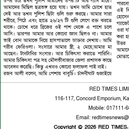
উপর উঠি তখন পুলিশ আমাদের উপর টি আর গ্যাস মারে।
পারব
আমাদের মিছিল ছত্রভঙ্গ হয়ে যায়। তখন আমি চোখে হাত
এই ব
দেই আর তখন পুলিশ ছিটা গুলি শুরু করছে। আমার সারা
হোসে
শরীরে, পিঠে এবং হাতে ২৬/২৭ টি গুলি লেগে রক্ত ঝরতে
গ্যাজ
থাকে। চোখে ধরে ব্রিজের ওই পাশ থেকে এ পাশে চলে
ওরা য
আসি। তারপর আমার আর কোনো জ্ঞান ছিলও না। আমার
করা হ
ভাই বোন আমাকে নিয়ে হাসপাতালে ডাক্তার দেখায়। আমি
উত্তর
গরীব ফেরিওলা। সংসারে আমার স্ত্রী, ২ মেয়ে,আমার মা
আমাক
আছেন। টানটানির সংসার। আর চিকিৎসা করাতে পারিনি।
মোতাবে
আমার চিকিৎসা পত্র সহ মৌলভীবাজার জেলা প্রশাসক কাছে
আবেদন করেছি। কিন্তু এখনও কোনো ফলাফল পাই নাই।
রজব আলী বলেন, আমি পেশায় বাবুর্চি। চাঁদনীঘাট গুজাইয়ে
RED TIMES LIM
116-117, Concord Emporium, Ka
Mobile: 017111-
Email: redtimesnews@
Copyright © 2026 RED TIMES. A