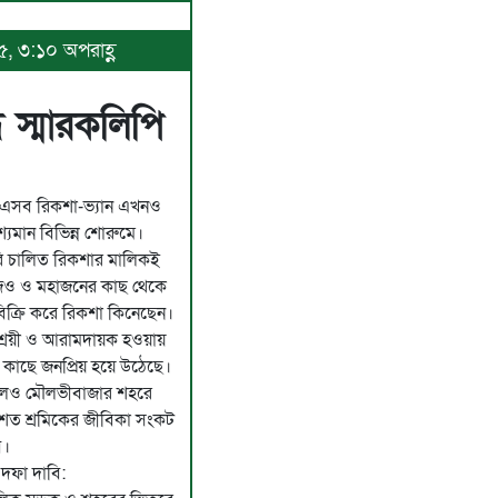
৫, ৩:১০ অপরাহ্ণ
 স্মারকলিপি
চ এসব রিকশা-ভ্যান এখনও
শ্যমান বিভিন্ন শোরুমে।
ি চালিত রিকশার মালিকই
নজিও ও মহাজনের কাছ থেকে
 বিক্রি করে রিকশা কিনেছেন।
াশ্রয়ী ও আরামদায়ক হওয়ায়
র কাছে জনপ্রিয় হয়ে উঠেছে।
ললেও মৌলভীবাজার শহরে
তশত শ্রমিকের জীবিকা সংকট
ে।
 দফা দাবি: