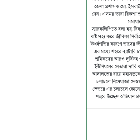
জেলা প্রশাসক মো. ইসরা
দেন। এসময় তারা রিকশা শ
সমাধা
স্মারকলিপিতে বলা হয়, রিক
কষ্ট সহ্য করে জীবিকা নির্ব
ঊর্ধ্বগতির কারণে তাদের 
এর মধ্যে শহরে ব্যাটারি 
শ্রমিকদের আরও দুর্বিষহ
ইউনিয়নের নেতারা দাবি ক
আদালতের রায়ে মহাসড়কে ব
চলাচলে নিষেধাজ্ঞা দে
ভেতরে এর চলাচলে কোনো ন
শহরে উচ্ছেদ অভিযান চাল