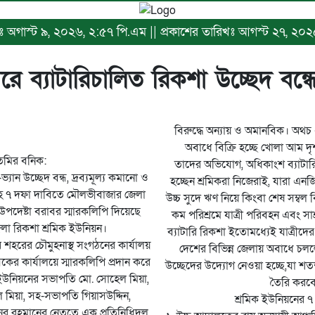
িখঃ অগাস্ট ৯, ২০২৬, ২:৫৭ পি.এম || প্রকাশের তারিখঃ আগস্ট ২৭, ২০২
ে ব্যাটারিচালিত রিকশা উচ্ছেদ বন্ধে
বিরুদ্ধে অন্যায় ও অমানবিক। অথ
অবাধে বিক্রি হচ্ছে খোলা আম দৃ
িমির বনিক:
তাদের অভিযোগ, অধিকাংশ ব্যাটার
যান উচ্ছেদ বন্ধ, দ্রব্যমূল্য কমানো ও
হচ্ছেন শ্রমিকরা নিজেরাই, যারা এ
ণসহ ৭ দফা দাবিতে মৌলভীবাজার জেলা
উচ্চ সুদে ঋণ নিয়ে কিংবা শেষ সম্বল
ট্র উপদেষ্টা বরাবর স্মারকলিপি দিয়েছে
কম পরিশ্রমে যাত্রী পরিবহন এবং স
া রিকশা শ্রমিক ইউনিয়ন।
ব্যাটারি রিকশা ইতোমধ্যেই যাত্রীদে
ে শহরের চৌমুহনাস্থ সংগঠনের কার্যালয়
দেশের বিভিন্ন জেলায় অবাধে চ
ের কার্যালয়ে স্মারকলিপি প্রদান করে
উচ্ছেদের উদ্যোগ নেওয়া হচ্ছে,যা শ
 ইউনিয়নের সভাপতি মো. সোহেল মিয়া,
তৈরি করব
 মিয়া, সহ-সভাপতি গিয়াসউদ্দিন,
শ্রমিক ইউনিয়নের ৭
র রহমানের নেতৃত্বে এক প্রতিনিধিদল