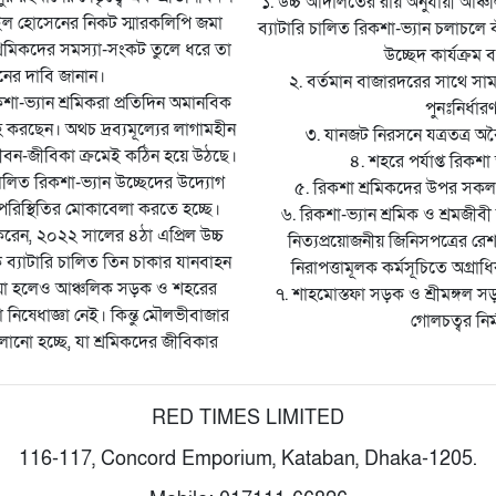
১. উচ্চ আদালতের রায় অনুযায়ী আঞ
ইল হোসেনের নিকট স্মারকলিপি জমা
ব্যাটারি চালিত রিকশা-ভ্যান চলাচলে 
্রমিকদের সমস্যা-সংকট তুলে ধরে তা
উচ্ছেদ কার্যক্রম 
নের দাবি জানান।
২. বর্তমান বাজারদরের সাথে সাম
শা-ভ্যান শ্রমিকরা প্রতিদিন অমানবিক
পুনঃনির্ধার
াহ করছেন। অথচ দ্রব্যমূল্যের লাগামহীন
৩. যানজট নিরসনে যত্রতত্র অবৈ
জীবন-জীবিকা ক্রমেই কঠিন হয়ে উঠছে।
৪. শহরে পর্যাপ্ত রিকশা স্
চালিত রিকশা-ভ্যান উচ্ছেদের উদ্যোগ
৫. রিকশা শ্রমিকদের উপর সকল হ
 পরিস্থিতির মোকাবেলা করতে হচ্ছে।
৬. রিকশা-ভ্যান শ্রমিক ও শ্রমজীবী 
রেন, ২০২২ সালের ৪ঠা এপ্রিল উচ্চ
নিত্যপ্রয়োজনীয় জিনিসপত্রের রে
্যাটারি চালিত তিন চাকার যানবাহন
নিরাপত্তামূলক কর্মসূচিতে অগ্রাধিকা
ওয়া হলেও আঞ্চলিক সড়ক ও শহরের
৭. শাহমোস্তফা সড়ক ও শ্রীমঙ্গল স
িষেধাজ্ঞা নেই। কিন্তু মৌলভীবাজার
গোলচত্বর নির্
ানো হচ্ছে, যা শ্রমিকদের জীবিকার
RED TIMES LIMITED
116-117, Concord Emporium, Kataban, Dhaka-1205.