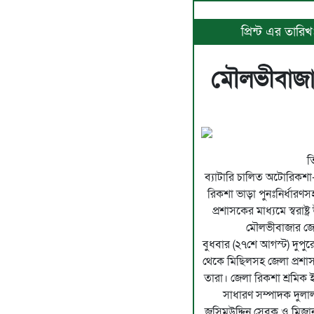
প্রিন্ট এর তার
মৌলভীবাজার
ত
ব্যাটারি চালিত অটোরিকশা-ভ্
রিকশা ভাড়া পুনঃনির্ধার
প্রশাসকের মাধ্যমে স্বরাষ্
মৌলভীবাজার জেল
বুধবার (২৭শে আগস্ট) দুপুর
থেকে মিছিলসহ জেলা প্রশাসক
তারা। জেলা রিকশা শ্রমিক
সাধারণ সম্পাদক দুলাল
জসিমউদ্দিন সেবক ও মিজানু