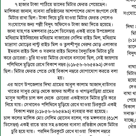
অফিসে
৭ হাজার টাকা পাঠিয়ে তাদের মিটার ফেরত পেয়েছেন।
পর
মালিকরা জানান, ব্যবসা প্রতিষ্ঠানের আশপাশের ঝোপ জংগলে সেই
সংযোগে
মিটার রাখা ছিল। টাকা দিয়ে চুরি যাওয়া মিটার ফেরত পেলেও
সংযোগের জন্য পল্লী বিদুৎ অফিসেও টাকা জমা দিতে হয়েছে।
দিঘা
জানা যায়,গত মঙ্গলবার (৩১শে ডিসেম্বর) একই রাতে উপজেলার
মি
মনিগ্রাম ইউনিয়নের মনিগ্রাম বাজারের সেলিম রাইচ মিল, মনিগ্রাম
(০১
মাদ্রাসা মোড়ের নান্টু রাইচ মিল ও তুলশীপুর খেরুর মোড় এলাকার
তাদে
ইমরান রাইচ মিল ও সরদার রাইচ মিলের বৈদ্যুতিক মিটার চুরি
বিদু
করে চোরেরা। চুরি যাওয়া মিটার যেখানে বসানো ছিল, সেই জায়গায়
পলিথিনে মুড়িয়ে রেখে বিকাশ নম্বর (০১৮৫৬-৬৬৫৪৯২) দেওয়া
বাঘ
ছিল। মিটার ফেরত পেতে সেই বিকাশ নম্বরে যোগাযোগ করতে বলা
মিটা
হয়।
হয়েছ
এর আগে উপজেলার দিঘা গ্রামের আবুল কালাম আজাদ,বাউসার
দেও
খাতের সাধুর মোড় থেকে জাফর আলীর ও খাগড়বাড়িয়া গ্রামের
বাঘা থ
মাসুদ আলীর চাল কল থেকে চোরেরা একইভাবে মিটার চুরি করে
পেয়ে
নিয়ে যায়। সেখানেও পলিথিনে মুড়িয়ে রেখে যাওয়া চিরকুটে একই
বিকাল 
বিকাশ নম্বর (০১৮৫৬-৬৬৫৪৯২) ব্যবহার করা হয়েছে।
সনাক্ত
চাল কলের মালিক মোঃ সেলিম হোসেন বলেন, গত মঙ্গলবার (৩১শে
যাচ্ছ
ডিসেম্বর) একই রাতে তার সহ ৪জনের ব্যবসা প্রতিষ্ঠান থেকে মিটার
খোঁজ
চুরি হয়ে যায়। পরদিন চিরকুটে রেখে যাওয়া বিকাশ নম্বরে