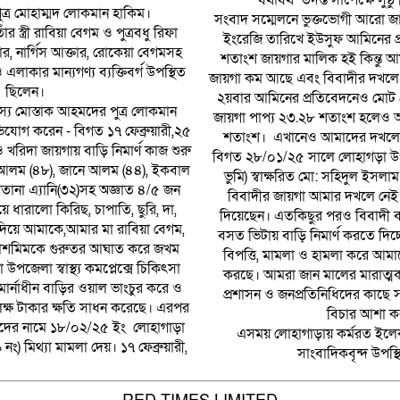
যথাযথ তদন্ত সাপেক্ষে সুষ্ঠ
ত্র মোহাম্মদ লোকমান হাকিম।
সংবাদ সম্মেলনে ভুক্তভোগী আরো 
স্ত্রী রাবিয়া বেগম ও পুত্রবধু রিফা
ইংরেজি তারিখে ইউসুফ আমিনের 
ার, নার্গিস আক্তার, রোকেয়া বেগমসহ
শতাংশ জায়গার মালিক হই কিন্তু
এলাকার মান্যগণ্য ব্যক্তিবর্গ উপস্থিত
জায়গা কম আছে এবং বিবাদীর দখলে
ছিলেন।
২য়বার আমিনের প্রতিবেদনেও মোট
স্য মোস্তাক আহমদের পুত্র লোকমান
জায়গা পাপ্য ২৩.২৮ শতাংশ হলেও
িযোগ করেন - বিগত ১৭ ফেব্রুয়ারী,২৫
শতাংশ। এখানেও আমাদের দখলে
খরিদা জায়গায় বাড়ি নিমার্ণ কাজ শুরু
বিগত ২৮/০১/২৫ সালে লোহাগড়া উ
ল আলম (৪৮), জানে আলম (৪৪), ইকবাল
ভুমি) স্বাক্ষরিত মো: সহিদুল ইসলাম
তানা এ্যানি(৩২)সহ অজ্ঞাত ৪/৫ জন
বিবাদীর জায়গা আমার দখলে নেই ব
িয়ে ধারালো কিরিছ, চাপাতি, ছুরি, দা,
দিয়েছেন। এতকিছুর পরও বিবাদী
দিয়ে আমাকে,আমার মা রাবিয়া বেগম,
বসত ভিটায় বাড়ি নিমার্ণ করতে দিচ্ছ
 কাশমিমকে গুরুতর আঘাত করে জখম
বিপত্তি, মামলা ও হামলা করে আমা
পজেলা স্বাস্থ্য কমপ্লেক্সে চিকিৎসা
করছে। আমরা জান মালের মারাত্মক ক
ার্নাধীন বাড়ির ওয়াল ভাংচুর করে ও
প্রশাসন ও জনপ্রতিনিধিদের কাছে স
লক্ষ টাকার ক্ষতি সাধন করেছে। এরপর
বিচার আশা ক
মাদের নামে ১৮/০২/২৫ ইং লোহাগাড়া
এসময় লোহাগাড়ায় কর্মরত ইলেকট্
নং) মিথ্যা মামলা দেয়। ১৭ ফেব্রুয়ারী,
সাংবাদিকবৃন্দ উপস্