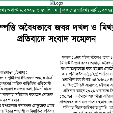
ারিখঃ অগাস্ট ৯, ২০২৬, ৩:২৭ পি.এম || প্রকাশের তারিখঃ মার্চ ৮, ২০২৫, ৮
সম্পত্তি অবৈধভাবে জবর দখল ও মিথ্
প্রতিবাদে সংবাদ সম্মেলন
সকাল ১০টায় ঘটনা ঘটলেও তারা ১৬
মিনিটে উল্লেখ করে। তাছাড়া অবৈধ 
মাথায় তাড়াহুড়ো করে চট্টগ্রাম কোর
হাগাড়া (চট্টগ্রাম) :
আর প্রসিকিউশন (১১/২৫) পাঠিয়ে 
েলার পুটিবিলা ইউনিয়নে ৩নং ওয়ার্ডে
শ্রদ্ধাশীল হয়ে বিগত ০৪/০৩/২৫ ই
েগমের পৈত্রিক বাড়িভিটা প্রতিবেশী
ম্যাজিস্ট্রেট ৬ষ্ট আদালত, চট্টগ্রা
জায়গা দখলের চেষ্ঠা, নিমার্ণ কাজে
প্রতিকার আইন ২০২৩ ধারামতে স
থ্যা মামলার অভিযোগ করেছেন মোস্তাক
১৩০/২৫। বর্তমানে আসামীরা আইনের
দের পরিবার।
প্রতিনিয়ত জান মাল নাশের হুমকি দি
 উপজেলার স্বনামধন্য রেস্টুরেন্ট গ্র্যান্ড
পরিবার নিরাপত্তাহীনতায় ভুগছি। 
য় বিচার প্রত্যাশী ও নিযার্তিত পরিবার