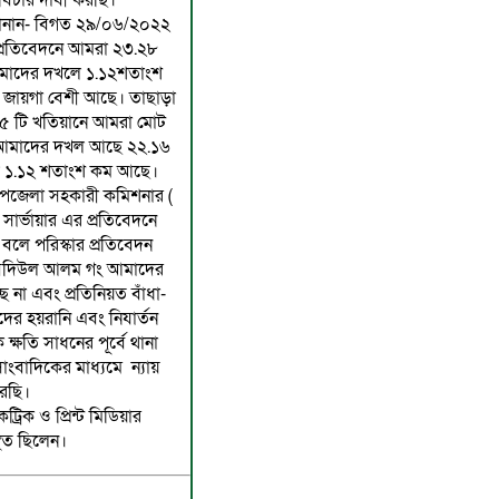
ু বিচার দাবী করছি।
জানান- বিগত ২৯/০৬/২০২২
প্রতিবেদনে আমরা ২৩.২৮
 আমাদের দখলে ১.১২শতাংশ
 জায়গা বেশী আছে। তাছাড়া
 ৫ টি খতিয়ানে আমরা মোট
 আমাদের দখল আছে ২২.১৬
 ১.১২ শতাংশ কম আছে।
পজেলা সহকারী কমিশনার (
 সার্ভায়ার এর প্রতিবেদনে
লে পরিস্কার প্রতিবেদন
 বদিউল আলম গং আমাদের
ে না এবং প্রতিনিয়ত বাঁধা-
দের হয়রানি এবং নিযার্তন
্ষতি সাধনের পূর্বে থানা
াংবাদিকের মাধ্যমে ন্যায়
রছি।
রিক ও প্রিন্ট মিডিয়ার
থিত ছিলেন।