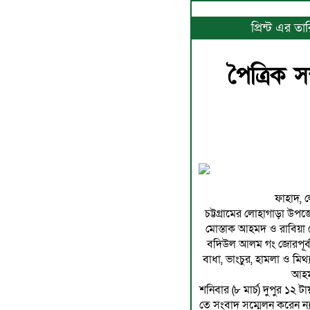
প্রিন্ট এর ত
পৈত্রিক 
ফাহাদ, লো
চট্টগ্রামের লোহাগাড়া উপজ
মোস্তাক আহমদ ও রাবিয়া ব
বদিউল আলম গং জোরপূর্বক 
বাধা, ভাংচুর, হামলা ও মি
আহম
শনিবার (৮ মার্চ) দুপুর ১২ টায়
তে সংবাদ সম্মেলন করেন ন্যা