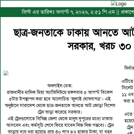
প্রিন্ট এর তারিখঃ অগাস্ট ৭, ২০২৬, ২:৫১ পি.এম || প্রক
ছাত্র-জনতাকে ঢাকায় আনতে আট
সরকার, খরচ ৩০ 
নির্
এটিতে 
অনলাইন ডেস্ক:
সিলেট 
রাজধানীর মানিক মিয়া অ্যাভিনিউয়ে মঙ্গলবার ৫ আগস্ট বিকেল
১১ এবং
৫টায় উপস্থাপন করা হবে আলোচিত ‘জুলাই ঘোষণাপত্র’। এই
করা হ
অনুষ্ঠানে সারাদেশ থেকে ছাত্র-জনতাকে আনতে আট জোড়া বিশেষ
ট্রেন ভাড়া করেছে সরকার।
এতে 
এই ট্রেনগুলোতে বিভিন্ন জেলা থেকে মানুষ দুপুরের মধ্যে ঢাকায়
হয়েছ
আসবেন এবং কর্মসূচি শেষে ফিরে যাবেন নিজ নিজ গন্তব্যে। ট্রেন
ট্র
ভাড়ায় ব্যয় ধরা হয়েছে প্রায় ৩০ লাখ ৪৬ হাজার টাকা, যা বহন