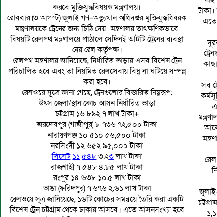
এই ট
করবে মুক্তিযুদ্ধবিষয়ক মন্ত্রণালয়।
টাকা।
রোববার (৩ আগস্ট) জুলাই গণ–অভ্যুত্থান অধিদপ্তর মুক্তিযুদ্ধবিষয়ক
এতে 
মন্ত্রণালয়কে ট্রেনের জন্য চিঠি দেয়। মন্ত্রণালয় তাৎক্ষণিকভাবে
বিষয়টি রেলপথ মন্ত্রণালয়ে পাঠালে সেদিনই আটটি ট্রেনের ব্যবস্থা
দূর
নেয় রেল কর্তৃপক্ষ।
ট্রে
রেলপথ মন্ত্রণালয় জানিয়েছে, নির্ধারিত ভাড়ায় এসব বিশেষ ট্রেন
কাছা
পরিচালিত হবে এবং তা নিয়মিত রেলসেবায় বিঘ্ন না ঘটিয়ে সম্পন্ন
করা হবে।
সব ট্
রেলওয়ে সূত্রে জানা গেছে, ট্রেনগুলোর বিস্তারিত নিম্নরূপ:
কর্মস
উৎস জেলা/স্থান কোচ আসন নির্ধারিত ভাড়া
এ
চট্টগ্রাম ১৬ ৮৯২ ৭ লাখ টাকা+
মন্ত্
জয়দেবপুর (গাজীপুর) ৮ ৭৩৬ ৭২,৫০০ টাকা
আবে
নারায়ণগঞ্জ ১০ ৫১০ ৫৬,৫০০ টাকা
মন্ত
নরসিংদী ১২ ৬৫২ ৯৫,০০০ টাকা
সিলেট
১১
৫৪৮
৩.২
৩
লাখ টাকা
রেল 
রাজশাহী ৭ ৫৪৮ ৪.৮৫ লাখ টাকা
ন
রংপুর ১৪ ৬৩৮ ১০.৫ লাখ টাকা
ভাঙা (ফরিদপুর) ৭ ৬৭৬ ২.৬১ লাখ টাকা
জুলাই-
রেলওয়ে সূত্র জানিয়েছে, ১৬টি কোচের সমন্বয়ে তৈরি করা একটি
চট্টগ্
বিশেষ ট্রেন চট্টগ্রাম থেকে ঢাকায় আসবে। এতে আসনসংখ্যা হবে
১,