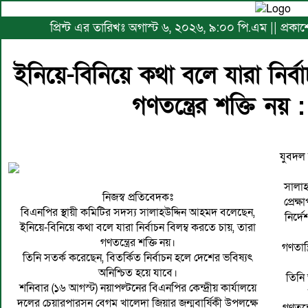
প্রিন্ট এর তারিখঃ অগাস্ট ৬, ২০২৬, ৯:০০ পি.এম || প্রকাশ
ইনিয়ে-বিনিয়ে কথা বলে যারা নির্ব
গণতন্ত্রের শক্তি নয় 
যুবদল
সালা
নিজস্ব প্রতিবেদকঃ
প্রেক
বিএনপির স্থায়ী কমিটির সদস্য সালাহউদ্দিন আহমদ বলেছেন,
নির্দ
ইনিয়ে-বিনিয়ে কথা বলে যারা নির্বাচন বিলম্ব করতে চায়, তারা
গণতন্ত্রের শক্তি নয়।
গণতান্
তিনি সতর্ক করেছেন, বিতর্কিত নির্বাচন হলে দেশের ভবিষ্যৎ
অনিশ্চিত হয়ে যাবে।
তিনি 
শনিবার (১৬ আগস্ট) নয়াপল্টনের বিএনপির কেন্দ্রীয় কার্যালয়ে
দলের চেয়ারপারসন বেগম খালেদা জিয়ার জন্মবার্ষিকী উপলক্ষে