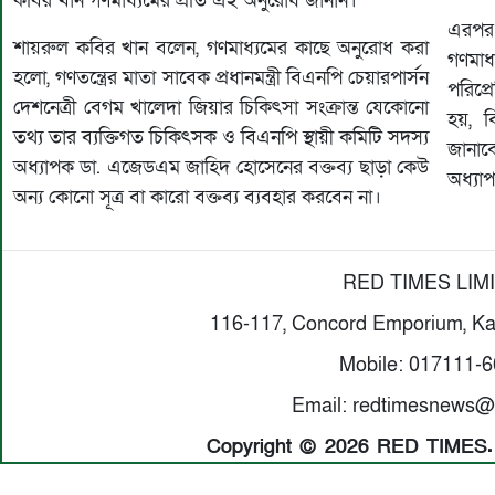
কবির খান গণমাধ্যমের প্রতি এই অনুরোধ জানান।
এরপর থ
শায়রুল কবির খান বলেন, গণমাধ্যমের কাছে অনুরোধ করা
গণমাধ
হলো, গণতন্ত্রের মাতা সাবেক প্রধানমন্ত্রী বিএনপি চেয়ারপার্সন
পরিপ্
দেশনেত্রী বেগম খালেদা জিয়ার চিকিৎসা সংক্রান্ত যেকোনো
হয়, বি
তথ্য তার ব্যক্তিগত চিকিৎসক ও বিএনপি স্থায়ী কমিটি সদস্য
জানাব
অধ্যাপক ডা. এজেডএম জাহিদ হোসেনের বক্তব্য ছাড়া কেউ
অধ্যা
অন্য কোনো সূত্র বা কারো বক্তব্য ব্যবহার করবেন না।
RED TIMES LIM
116-117, Concord Emporium, Ka
Mobile: 017111-
Email: redtimesnews@
Copyright © 2026 RED TIMES. A