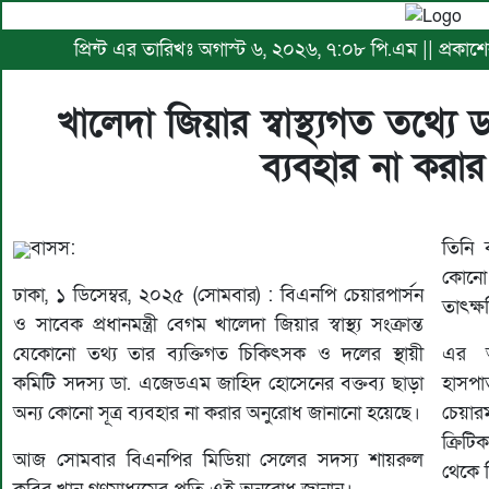
প্রিন্ট এর তারিখঃ অগাস্ট ৬, ২০২৬, ৭:০৮ পি.এম || প্রকাশ
খালেদা জিয়ার স্বাস্থ্যগত তথ্যে ড
ব্যবহার না করা
বাসস:
তিনি ব
কোনো 
ঢাকা, ১ ডিসেম্বর, ২০২৫ (সোমবার) : বিএনপি চেয়ারপার্সন
তাৎক্
ও সাবেক প্রধানমন্ত্রী বেগম খালেদা জিয়ার স্বাস্থ্য সংক্রান্ত
যেকোনো তথ্য তার ব্যক্তিগত চিকিৎসক ও দলের স্থায়ী
এর আ
কমিটি সদস্য ডা. এজেডএম জাহিদ হোসেনের বক্তব্য ছাড়া
হাসপ
অন্য কোনো সূত্র ব্যবহার না করার অনুরোধ জানানো হয়েছে।
চেয়ার
ক্রিট
আজ সোমবার বিএনপির মিডিয়া সেলের সদস্য শায়রুল
থেকে 