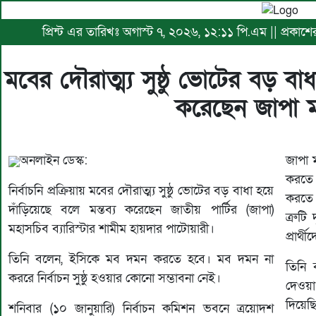
প্রিন্ট এর তারিখঃ অগাস্ট ৭, ২০২৬, ১২:১১ পি.এম || প্রকাশ
মবের দৌরাত্ম্য সুষ্ঠু ভোটের বড় বাধ
করেছেন জাপা 
অনলাইন ডেস্ক:
জাপা ম
করতে 
নির্বাচনি প্রক্রিয়ায় মবের দৌরাত্ম্য সুষ্ঠু ভোটের বড় বাধা হয়ে
করতে 
দাঁড়িয়েছে বলে মন্তব্য করেছেন জাতীয় পার্টির (জাপা)
ত্রুটি
মহাসচিব ব্যারিস্টার শামীম হায়দার পাটোয়ারী।
প্রার্
তিনি বলেন, ইসিকে মব দমন করতে হবে। মব দমন না
তিনি
কররে নির্বাচন সুষ্ঠু হওয়ার কোনো সম্ভাবনা নেই।
দেওয়া
দিয়েছ
শনিবার (১০ জানুয়ারি) নির্বাচন কমিশন ভবনে ত্রয়োদশ