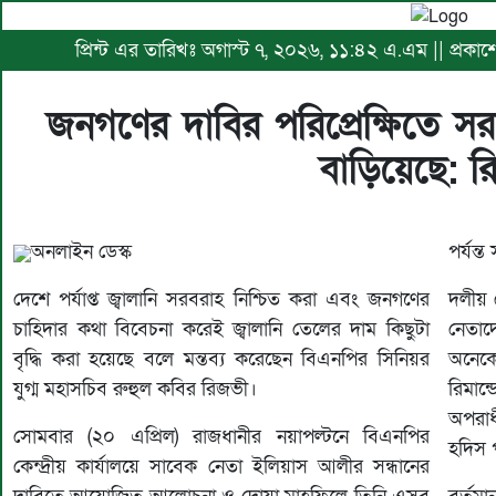
প্রিন্ট এর তারিখঃ অগাস্ট ৭, ২০২৬, ১১:৪২ এ.এম || প্রকা
জনগণের দাবির পরিপ্রেক্ষিতে সর
বাড়িয়েছে: 
অনলাইন ডেস্ক
পর্যন্ত
দেশে পর্যাপ্ত জ্বালানি সরবরাহ নিশ্চিত করা এবং জনগণের
দলীয় 
চাহিদার কথা বিবেচনা করেই জ্বালানি তেলের দাম কিছুটা
নেতাদ
বৃদ্ধি করা হয়েছে বলে মন্তব্য করেছেন বিএনপির সিনিয়র
অনেকে
যুগ্ম মহাসচিব রুহুল কবির রিজভী।
রিমান
অপরাধ
সোমবার (২০ এপ্রিল) রাজধানীর নয়াপল্টনে বিএনপির
হদিস 
কেন্দ্রীয় কার্যালয়ে সাবেক নেতা ইলিয়াস আলীর সন্ধানের