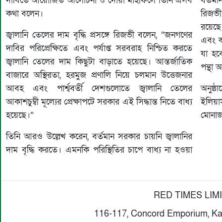
দাবিতে আয়োজিত আলোচনা ও দোয়া মাহফিলে তিনি এসব
বর্তমা
কথা বলেন।
রিজভী
রয়েছে
জ্বালানি তেলের দাম বৃদ্ধি প্রসঙ্গে রিজভী বলেন, “জনগণের
এবং 
দাবির পরিপ্রেক্ষিতে এবং পর্যাপ্ত সরবরাহ নিশ্চিত করতে
যা হব
জ্বালানি তেলের দাম কিছুটা বাড়াতে হয়েছে। আন্তর্জাতিক
পন্থা
বাজারে অস্থিরতা, হরমুজ প্রণালি নিয়ে চলমান উত্তেজনার
আবহ এবং পার্শ্ববর্তী দেশগুলোতে জ্বালানি তেলের
অনুষ্
আকাশচুম্বী মূল্যের প্রেক্ষাপটে সরকার এই সিদ্ধান্ত নিতে বাধ্য
ইলিয়া
হয়েছে।”
মোনাজ
তিনি আরও উল্লেখ করেন, বর্তমান সরকার চায়নি জ্বালানির
দাম বৃদ্ধি করতে। এমনকি পরিস্থিতির চাপে বাধ্য না হওয়া
RED TIMES LIM
116-117, Concord Emporium, Ka