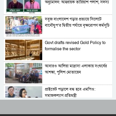
অনুমোদন: আহ্বায়ক তারিয়াশ পলাশ, সদস্য
সচিব সরদার আশরাফ
সবুজ বাংলাদেশ গড়ার প্রত্যয়ে সিলেটে
বাবৌযুপ’র দ্বিতীয় পর্যায়ে বৃক্ষরোপণ কর্মসূচি
সম্পন্ন
Govt drafts revised Gold Policy to
formalise the sector
আবারও আলিয়া মাদ্রাসা এলাকায় সংঘর্ষের
আশঙ্কা, পুলিশ মোতায়েন
প্রাইভেট পড়ালে বন্ধ হবে এমপিও:
সমাজকল্যাণ প্রতিমন্ত্রী
৫৪ রানে অলআউট হয়ে ইনিংস ব্যবধানে