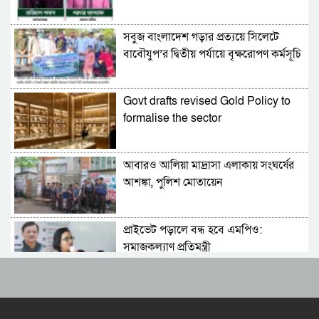
সচিব সরদার আশরাফ
সবুজ বাংলাদেশ গড়ার প্রত্যয়ে সিলেটে
বাবৌযুপ’র দ্বিতীয় পর্যায়ে বৃক্ষরোপণ কর্মসূচি
সম্পন্ন
Govt drafts revised Gold Policy to
formalise the sector
আবারও আলিয়া মাদ্রাসা এলাকায় সংঘর্ষের
আশঙ্কা, পুলিশ মোতায়েন
প্রাইভেট পড়ালে বন্ধ হবে এমপিও:
সমাজকল্যাণ প্রতিমন্ত্রী
৫৪ রানে অলআউট হয়ে ইনিংস ব্যবধানে
হারল বাংলাদেশ