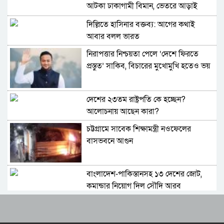
আটকা ঢাকাগামী বিমান, ভেতরে আড়াই
শতাধিক যাত্রী
দিল্লিতে হাসিনার বক্তব্য: আগের কথাই
আবার বলল ভারত
নিরাপত্তার নিশ্চয়তা পেলে ‘দেশে ফিরতে
প্রস্তুত’ সাকিব, বিচারের মুখোমুখি হতেও ভয়
নেই
দেশের ২৩তম রাষ্ট্রপতি কে হচ্ছেন?
আলোচনায় আছেন কারা?
চট্টগ্রামে সাবেক শিক্ষামন্ত্রী নওফেলের
বাসভবনে আগুন
বাংলাদেশ-পাকিস্তানসহ ১৩ দেশের জোট,
কমান্ডার নিয়োগ দিল সৌদি আরব
ভারতের চিকেন নেক নিয়ে নতুন পরিকল্পনা
জাতীয় সংসদের বিশেষ অধিবেশন ডাকা