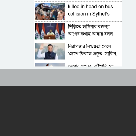
ঢাকাগামী বিমান, ভেতরে
killed in head-on bus
আড়াই শতাধিক যাত্রী
collision in Sylhet’s
Osmaninagar; three
দিল্লিতে হাসিনার বক্তব্য:
victims yet to be
আগের কথাই আবার বলল
identified
ভারত
নিরাপত্তার নিশ্চয়তা পেলে
‘দেশে ফিরতে প্রস্তুত’ সাকিব,
বিচারের মুখোমুখি হতেও ভয়
দেশের ২৩তম রাষ্ট্রপতি কে
নেই
হচ্ছেন? আলোচনায় আছেন
কারা?
চট্টগ্রামে সাবেক শিক্ষামন্ত্রী
নওফেলের বাসভবনে আগুন
বাংলাদেশ-পাকিস্তানসহ ১৩
দেশের জোট, কমান্ডার নিয়োগ
দিল সৌদি আরব
ভারতের চিকেন নেক নিয়ে
নতুন পরিকল্পনা