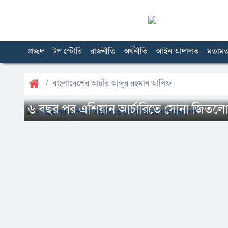
প্রচ্ছদ
টপ স্টোরি
রাজনীতি
অর্থনীতি
আইন আদালত
মতাম
বাংলাদেশের আর্চার আব্দুর রহমান আলিফ।
৬ বছর পর এশিয়ান আর্চারিতে সোনা জিতলো