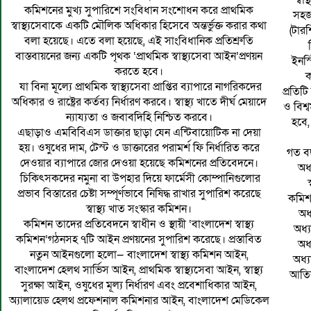
স্ব
কমিশনের মুখ্য সুপারিশে সংবিধান সংশোধন করে প্রাথমিক
সহজ
স্বাস্থ্যসেবাকে একটি মৌলিক অধিকার হিসেবে অন্তর্ভুক্ত করার কথা
(টার
বলা হয়েছে। এতে বলা হয়েছে, এই সাংবিধানিক প্রতিশ্রুতি
বাস্তবায়নের জন্য একটি পৃথক ‘প্রাথমিক স্বাস্থ্যসেবা আইন’প্রণয়ন
ইনস
করতে হবে।
ক
যা বিনা মূল্যে প্রাথমিক স্বাস্থ্যসেবা প্রাপ্তির ব্যাপারে নাগরিকদের
প্রতিটি
অধিকার ও রাষ্ট্রের কর্তব্য নির্ধারণ করবে। স্বাস্থ্য খাতে দীর্ঘ মেয়াদে
ও বিশ্
ন্যায্যতা ও জবাবদিহি নিশ্চিত করবে।
হবে,
এছাড়াও এমবিবিএস ডাক্তার ছাড়া যেন এন্টিবায়োটিক না দেয়া
হয়। ওষুধের দাম, টেস্ট ও ডাক্তারের পরামর্শ ফি নির্ধারিত করে
গত বছ
দেওয়ার ব্যাপারে জোর দেওয়া হয়েছে কমিশনের প্রতিবেদনে।
অধ
চিকিৎসকদের নমুনা বা উপহার দিয়ে ফার্মেসী কোম্পানিগুলোর
প্রভাব বিস্তারের চেষ্টা সম্পূর্ণভাবে নিষিদ্ধ রাখার সুপারিশ করেছে
কমিশন
স্বাস্থ্য খাত সংস্কার কমিশন।
অধ
কমিশন তাদের প্রতিবেদনে স্বাধীন ও স্থায়ী ‘বাংলাদেশ স্বাস্থ্য
অধ্
কমিশন’গঠনসহ ৭টি আইন প্রণয়নের সুপারিশ করেছে। প্রস্তাবিত
অধ
নতুন আইনগুলো হলো— বাংলাদেশ স্বাস্থ্য কমিশন আইন,
অধ্
বাংলাদেশ হেলথ সার্ভিস আইন, প্রাথমিক স্বাস্থ্যসেবা আইন, স্বাস্থ্য
আতিক
সুরক্ষা আইন, ওষুধের মূল্য নির্ধারণ এবং প্রবেশাধিকার আইন,
অ্যালায়েড হেলথ প্রফেশনাল কমিশনার আইন, বাংলাদেশ মেডিকেল