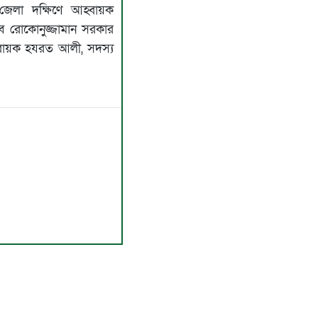
েলা দক্ষিণে আহ্বায়ক
ব রোকোনুজ্জামান সরকার
বায়ক হযরত আলী, সদস্য