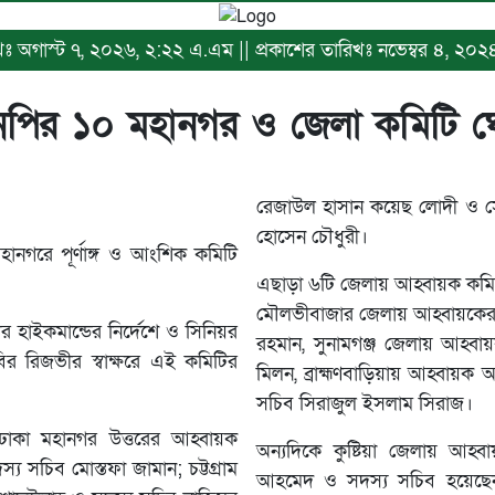
িখঃ অগাস্ট ৭, ২০২৬, ২:২২ এ.এম || প্রকাশের তারিখঃ নভেম্বর ৪, ২০২৪, 
নপির ১০ মহানগর ও জেলা কমিটি ঘ
রেজাউল হাসান কয়েছ লোদী ও সে
হোসেন চৌধুরী।
ানগরে পূর্ণাঙ্গ ও আংশিক কমিটি
এছাড়া ৬টি জেলায় আহ্বায়ক কমিট
মৌলভীবাজার জেলায় আহ্বায়কের 
র হাইকমান্ডের নির্দেশে ও সিনিয়র
রহমান, সুনামগঞ্জ জেলায় আহ্ব
বির রিজভীর স্বাক্ষরে এই কমিটির
মিলন, ব্রাহ্মণবাড়িয়ায় আহ্বায়ক অ্য
সচিব সিরাজুল ইসলাম সিরাজ।
ঢাকা মহানগর উত্তরের আহ্বায়ক
অন্যদিকে কুষ্টিয়া জেলায় আহ্ব
য সচিব মোস্তফা জামান; চট্টগ্রাম
আহমেদ ও সদস্য সচিব হয়েছেন