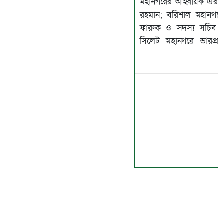
মহানগরের আহ্বায়ক এরশ
রহমান; বরিশাল মহানগর
ফারুক ও সদস্য সচিব 
সিলেট মহানগরে ভারপ্র