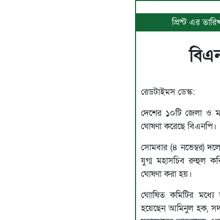
প্রিন্ট এর তার
বিএ
রেডটাইমস ডেস্ক:
দেশের ১০টি জেলা ও মহ
ঘোষণা করেছে বিএনপি।
সোমবার (৪ নভেম্বর) দলে
যুগ্ম মহাসচিব রুহুল ক
ঘোষণা করা হয়।
ঘোাষিত কমিটির মধ্যে 
হয়েছেন আমিনুল হক, সদস্