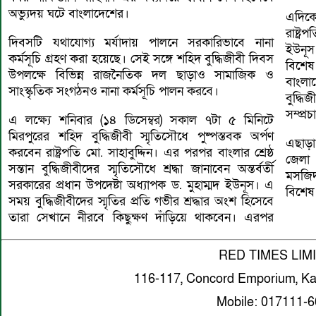
অভ্যুদয় ঘটে বাংলাদেশের।
এদিকে
রাষ্ট্
দিবসটি যথাযোগ্য মর্যাদায় পালনে সরকারিভাবে নানা
ইউনূস
কর্মসূচি গ্রহণ করা হয়েছে। সেই সঙ্গে শহিদ বুদ্ধিজীবী দিবস
বিশেষ
উপলক্ষে বিভিন্ন রাজনৈতিক দল ছাড়াও সামাজিক ও
বাংলা
সাংস্কৃতিক সংগঠনও নানা কর্মসূচি পালন করবে।
বুদ্ধ
সম্প্র
এ লক্ষ্যে শনিবার (১৪ ডিসেম্বর) সকাল ৭টা ৫ মিনিটে
মিরপুরের শহিদ বুদ্ধিজীবী স্মৃতিসৌধে পুষ্পস্তবক অর্পণ
এছাড়া
করবেন রাষ্ট্রপতি মো. সাহাবুদ্দিন। এর পরপর বাংলার শ্রেষ্ঠ
জেলা
সন্তান বুদ্ধিজীবীদের স্মৃতিসৌধে শ্রদ্ধা জানাবেন অন্তর্বর্তী
মসজিদ
সরকারের প্রধান উপদেষ্টা অধ্যাপক ড. মুহাম্মদ ইউনূস। এ
বিশেষ 
সময় বুদ্ধিজীবীদের স্মৃতির প্রতি গভীর শ্রদ্ধার অংশ হিসেবে
তারা সেখানে নীরবে কিছুক্ষণ দাঁড়িয়ে থাকবেন। এরপর
RED TIMES LIM
116-117, Concord Emporium, Ka
Mobile: 017111-