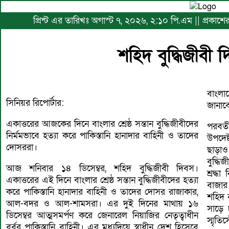
প্রিন্ট এর তারিখঃ অগাস্ট ৭, ২০২৬, ২:১০ পি.এম || প্রকাশ
শহিদ বুদ্ধিজীবী
বাংলাদ
সিনিয়র রিপোর্টার:
জানাব
একাত্তরের আজকের দিনে বাংলার শ্রেষ্ঠ সন্তান বুদ্ধিজীবীদের
পরবর্
নির্মমভাবে হত্যা করে পাকিস্তানি হানাদার বাহিনী ও তাদের
উপদেষ
দোসররা।
ছাড়াও
বুদ্ধি
আজ শনিবার ১৪ ডিসেম্বর, শহিদ বুদ্ধিজীবী দিবস।
শ্রদ্
একাত্তরের এই দিনে বাংলার শ্রেষ্ঠ সন্তান বুদ্ধিজীবীদের হত্যা
বাজার 
করে পাকিস্তানি হানাদার বাহিনী ও তাদের দোসর রাজাকার,
শহিদ ব
আল-বদর ও আল-শামসরা। এর দুই দিনের মাথায় ১৬
সাড়ে ৮
ডিসেম্বর আত্মসমর্পণ করে জেনারেল নিয়াজির নেতৃত্বাধীন
স্মৃতি
বর্বর পাকিস্তানি বাহিনী। এর মধ্যদিয়ে স্বাধীন দেশ হিসেবে