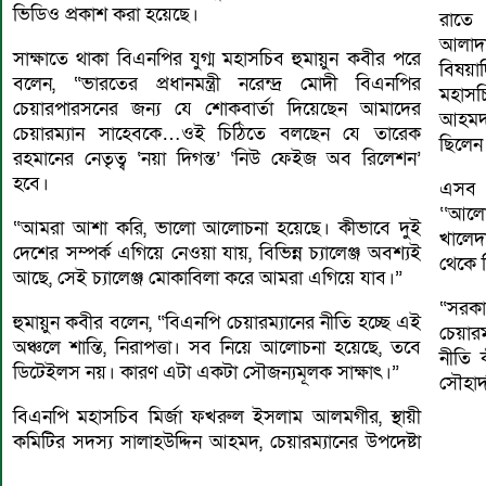
ভিডিও প্রকাশ করা হয়েছে।
রাতে 
আলাদাভ
সাক্ষাতে থাকা বিএনপির যুগ্ম মহাসচিব হুমায়ুন কবীর পরে
বিষয়
বলেন, “ভারতের প্রধানমন্ত্রী নরেন্দ্র মোদী বিএনপির
মহাসচ
চেয়ারপারসনের জন্য যে শোকবার্তা দিয়েছেন আমাদের
আহমদ 
চেয়ারম্যান সাহেবকে…ওই চিঠিতে বলছেন যে তারেক
ছিলেন
রহমানের নেতৃত্ব ‘নয়া দিগন্ত’ ‘নিউ ফেইজ অব রিলেশন’
হবে।
এসব 
‘‘আল
“আমরা আশা করি, ভালো আলোচনা হয়েছে। কীভাবে দুই
খালেদ
দেশের সম্পর্ক এগিয়ে নেওয়া যায়, বিভিন্ন চ্যালেঞ্জ অবশ্যই
থেকে 
আছে, সেই চ্যালেঞ্জ মোকাবিলা করে আমরা এগিয়ে যাব।”
“সরক
হুমায়ুন কবীর বলেন, “বিএনপি চেয়ারম্যানের নীতি হচ্ছে এই
চেয়ার
অঞ্চলে শান্তি, নিরাপত্তা। সব নিয়ে আলোচনা হয়েছে, তবে
নীতি 
ডিটেইলস নয়। কারণ এটা একটা সৌজন্যমূলক সাক্ষাৎ।”
সৌহার
বিএনপি মহাসচিব মির্জা ফখরুল ইসলাম আলমগীর, স্থায়ী
কমিটির সদস্য সালাহউদ্দিন আহমদ, চেয়ারম্যানের উপদেষ্টা