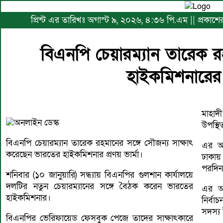
প্রিন্ট এর তারিখঃ অগাস্ট ৯, ২০২৬, ৪:৩৬ পি.এম || প্রকাশে
বিএনপি চেয়ারম্যান তারেক র
হাইকমিশনারের 
মাহাদ
অনলাইন ডেস্ক
উপস্থ
বিএনপি চেয়ারম্যান তারেক রহমানের সঙ্গে সৌজন্য সাক্ষাৎ
এর আগ
করেছেন ভারতের হাইকমিশনার প্রণয় ভার্মা।
ঢাকায
পরদিন
শনিবার (১০ জানুয়ারি) সন্ধ্যায় বিএনপির গুলশান কার্যালয়ে
দলটির নতুন চেয়ারম্যানের সঙ্গে বৈঠক করেন ভারতের
এর আ
হাইকমিশনার।
নির্বা
সদস্য
বিএনপির ভেরিফায়েড ফেসবুক পেজে তাদের সাক্ষাৎকারে