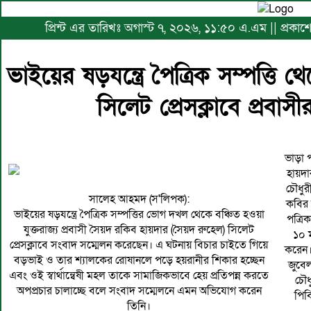
প্রিন্ট এর তারিখঃ অগাস্ট ৭, ২০২৬, ১১:৫০ এ.এম || প্রকা
ভাইয়ের ষড়যন্ত্রে পৈত্রিক সম্পত্তি
সিলেট প্রেসক্লাবে প্রবা
ভাড়া 
হায়দা
চৌধুর
সালেহ আহমদ (স'লিপক):
কবির 
ভাইয়ের ষড়যন্ত্রে পৈত্রিক সম্পত্তির ভোগ দখল থেকে বঞ্চিত হওয়া
পত্রিক
যুক্তরাজ্য প্রবাসী সৈয়দ রকিব হায়দার (সৈয়দ রুহেল) সিলেট
১০ ম
প্রেসক্লাবে সংবাদ সম্মেলন করেছেন। এ ঘটনায় বিচার চাইতে গিয়ে
করেন।
বড়ভাই ও তার শ্যালকের রোষানলে পড়ে হয়রানীর শিকার হচ্ছেন
জুবে
এবং ওই স্বার্থান্বেষী মহল তাকে সামাজিকভাবে হেয় প্রতিপন্ন করতে
চৌধ
অপপ্রচার চালাচ্ছে বলে সংবাদ সম্মেলনে এমন অভিযোগ করেন
পিব
তিনি।