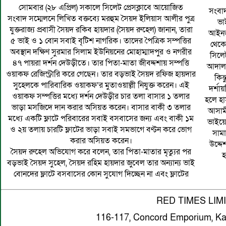
সোমবার (২৮ এপ্রিল) সকালে সিলেট প্রেসক্লাবে আয়োজিত
সংবা
সংবাদ সম্মেলনে লিখিত বক্তব্যে মরহুম সৈয়দ ইলিয়াস আলীর পুত্র
ভা
যুক্তরাজ্য প্রবাসী সৈয়দ রকিব হায়দার (সৈয়দ রুহেল) জানান, তারা
আইনজী
৫ ভাই ও ১ বোন সবাই বৃটিশ নাগরিক। তাদের পৈত্রিক সম্পত্তির
থেকে
অবস্থান দক্ষিণ সুরমার সিলাম ইউনিয়নের মোহাম্মাদপুর ও নগরীর
সিলে
৪৭ পায়রা দর্শন দেউড়ীতে। তার পিতা-মাতা জীবদ্দশায় সম্পত্তি
আদালত
ওয়াকফ রেজিস্ট্রারি করে গেছেন। তার বড়ভাই সৈয়দ রফিজ হায়দার
কিন
সুহেলকে পারিবারিক ওয়াকফ‘র মুতাওয়াল্লী নিযুক্ত করেন। এই
দর্শা
ওয়াকফ সম্পত্তির মধ্যে দর্শন দেউড়ীর চার তলা বাসার ১ তলার
হলে হা
ভাড়া মসজিদে দান করার অসিয়ত করেন। বাসার বাকী ৩ তলার
আসামী
মধ্যে একটি ফ্লাটে পরিবারের সবাই বসবাসের জন্য এবং বাকী ১ম
ভাইয়ে
ও ২য় তলায় চারটি ফ্লাটের ভাড়া সবাই সমভাগে বণ্টন করে ভোগ
সাম
করার অসিয়ত করেন।
উদ্দে
সৈয়দ রুহেল অভিযোগ করে বলেন, তার পিতা-মাতার মৃত্যুর পর
হ
বড়ভাই সৈয়দ সুহেল, সৈয়দ রহিম হায়দার জুবেল তার অন্যান্য ভাই
বোনদের ফ্লাটে বসবাসের কোন সুযোগ দিচ্ছেন না এবং ফ্লাটের
RED TIMES LIM
116-117, Concord Emporium, Ka