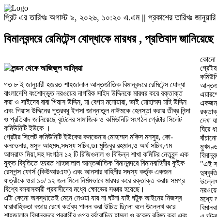
প্রিন্ট এর তারিখঃ অগাস্ট ৯, ২০২৬, ১০:২০ এ.এম || প্রকাশের তারিখঃ জানুয়ারি
বিমানবন্দরে রেমিটেন্স যোদ্ধাকে মারধর , প্রতিবাদ জানিয়ে
কোনো 
লন্ডন থেকে আজিজুল আম্বিয়া
গ্রেটা
কমিউনি
গত ৮ ই জানুয়ারী হজরত শাহজালাল আন্তর্জাতিক বিমানবন্দরে রেমিটেন্স যোদ্ধা
আন্তর্
বাংলাদেশি বংশোদ্ভূত নরওয়ের নাগরিক সাইদ উদ্দিনকে মারধর করে রক্তাক্ত
এয়ারপো
করা ও সাইদের বাবা গিয়াস উদ্দিন, মা বেগম মনোয়ারা, ভাই মোহাম্মদ মহি উদ্দিন
একজন র
এবং গিয়াস উদ্দিনের পুত্রবধূ ইপসা জান্নাতুল নাঈমকে হেনস্তা করায় তীব্র নিন্দা
রক্তাক
ও প্রতিবাদ জানিয়েছে বৃটেনের সামাজিক ও কমিউনিটি সংগঠন গ্রেটার সিলেট
দেখা 
কমিউনিটি ইউকে ।
ঘিরে ধ
গ্রেটার সিলেট কমিউনিটি ইউকের কনভেনার মোহাম্মদ মকিস মনসুর, কো-
বাঁচান
কনভেনার, মসুদ আহমদ,সদস্য সচিব,ডঃ মুজিবুর রহমান,ও অর্থ সচিব,এম
মুখমণ্
আসরাফ মিয়া,সহ সংগঠন ১২ টি রিজিওনাল ও বিভিন্ন শাখা কমিটির নেতৃবৃন্দ এক
বিমান
যুক্ত বিবৃতিতে হযরত শাহজালাল আন্তর্জাতিক বিমানবন্দরে বিমানবাহিনীর কুইক
"এই সব
রেসপন্স ফোর্স (কিউআরএফ) এবং আনসার বাহিনীর সদস্য কর্তৃক একজন
দুষ্কৃ
যাত্রীকে ওরা ১০/ ১২ জন মিলে নির্মমভাবে মারধর করে রক্তাক্ত করায় সমগ্র
উল্লেখ
বিশ্বে বসবাসকারী প্রবাসীদের মধ্যে ক্ষোভের সঞ্চার হয়েছে।
নরওয়ে
এটা কেনো অবস্থাতেই মেনে নেওয়া যায় না ঘটনা যাই ঘটুক আইনের নিজস্ব
মধ্যে
ধারাবাহিকতা বজায় রেখে কর্তব্য পালন করা উচিত ছিলো বলে উল্লেখ করে
বিমানব
শাহজালাল বিমানবন্দরে প্রবাসীর ওপর বর্বরোচিত হামলা ও রক্তে রঞ্জিত করা এবং
এ ঘটনা