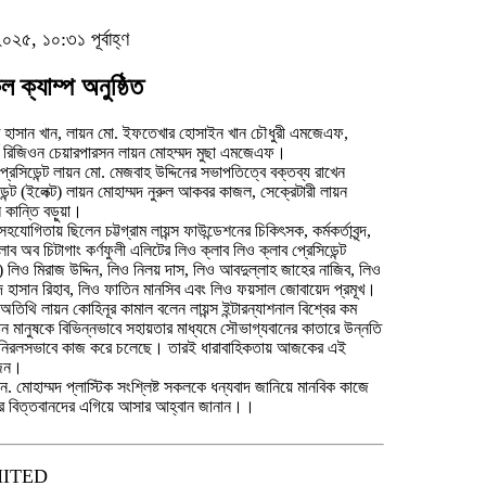
০২৫, ১০:৩১ পূর্বাহ্ণ
ল ক্যাম্প অনুষ্ঠিত
হাসান খান, লায়ন মো. ইফতেখার হোসাইন খান চৌধুরী এমজেএফ,
্ন রিজিওন চেয়ারপারসন লায়ন মোহম্মদ মুছা এমজেএফ।
প্রেসিডেন্ট লায়ন মো. মেজবাহ উদ্দিনের সভাপতিত্বে বক্তব্য রাখেন
ডেন্ট (ইলেক্ট) লায়ন মোহাম্মদ নুরুল আকবর কাজল, সেক্রেটারী লায়ন
ল কান্তি বড়ুয়া।
 সহযোগিতায় ছিলেন চট্টগ্রাম লায়ন্স ফাউন্ডেশনের চিকিৎসক, কর্মকর্তাবৃন্দ,
লাব অব চিটাগাং কর্ণফুলী এলিটের লিও ক্লাব লিও ক্লাব প্রেসিডেন্ট
ট) লিও মিরাজ উদ্দিন, লিও নিলয় দাস, লিও আবদুল্লাহ জাহের নাজিব, লিও
 হাসান রিহাব, লিও ফাতিন মানসিব এবং লিও ফয়সাল জোবায়েদ প্রমূখ।
 অতিথি লায়ন কোহিনূর কামাল বলেন লায়ন্স ইন্টারন্যাশনাল বিশ্বের কম
ান মানুষকে বিভিন্নভাবে সহায়তার মাধ্যমে সৌভাগ্যবানের কাতারে উন্নতি
নিরলসভাবে কাজ করে চলেছে। তারই ধারাবাহিকতায় আজকের এই
জন।
ন. মোহাম্মদ প্লাস্টিক সংশ্লিষ্ট সকলকে ধন্যবাদ জানিয়ে মানবিক কাজে
র বিত্তবানদের এগিয়ে আসার আহ্বান জানান।।
MITED