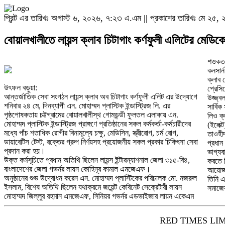
প্রিন্ট এর তারিখঃ অগাস্ট ৬, ২০২৬, ৭:২৩ এ.এম || প্রকাশের তারিখঃ মে ২৫, ২
বোয়ালখালীতে লায়ন্স ক্লাব চিটাগাং কর্ণফুলী এলিটের মেডিকে
শওকত 
কনসার
ক্লাব 
উৎফল বড়ুয়া:
প্রেসি
আন্তর্জাতিক সেবা সংগঠন লায়ন্স ক্লাব অব চিটাগাং কর্ণফুলী এলিট এর উদ্যোগে
উজ্জ্ব
শনিবার ২৪ মে, দিনব্যাপী এন. মোহাম্মদ প্লাস্টিক ইন্ডাস্ট্রিজ লি. এর
সার্বিক
পৃষ্ঠপোষকতায় চট্টগ্রামের বোয়ালখালীস্থ গোমডন্ডী ফুলতল এলাকায় এন.
লিও ক্
মোহাম্মদ প্লাস্টিক ইন্ডাস্ট্রিজ প্রাঙ্গণে প্রতিষ্ঠানের সকল কর্মকর্তা-কর্মচারীদের
(ইলেক্
মধ্যে পাঁচ শতাধিক রোগীর বিনামূল্যে চক্ষু, মেডিসিন, স্ত্রীরোগ, চর্ম রোগ,
তাওহীদ
ডায়াবেটিস টেস্ট, রক্তের গ্রুপ নির্ণয়সহ প্রয়োজনীয় সকল প্রকার চিকিৎসা সেবা
প্রধান
প্রদান করা হয়।
ভাগ্যব
উক্ত কর্মসূচিতে প্রধান অতিথি ছিলেন লায়ন্স ইন্টারন্যাশনাল জেলা ৩১৫-বি৪,
করতে 
বাংলাদেশের জেলা গভর্নর লায়ন কোহিনূর কামাল এমজেএফ।
আয়ো
অনুষ্ঠানের শুভ উদ্বোধন করেন এন. মোহাম্মদ প্লাস্টিকের পরিচালক মো. নজরুল
তিনি এ
ইসলাম, বিশেষ অতিথি ছিলেন যথাক্রমে জয়েন্ট কেবিনেট সেক্রেটারী লায়ন
সমাজে
মোহাম্মদ জিল্লুর রহমান এমজেএফ, সিনিয়র গভর্নর এডভাইজার লায়ন একেএম
RED TIMES LI