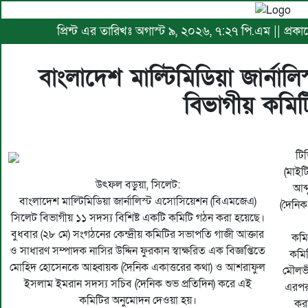
প্রিন্ট এর তারিখঃ অগাস্ট ৯, ২০২৬, ৭:২৭ পি.এম || প্র
বাংলাদেশ মাল্টিমিডিয়া জার্না
বিভাগীয় কমি
টি
(মাইট
উৎফল বড়ুয়া, সিলেট:
আব্
বাংলাদেশ মাল্টিমিডিয়া জার্নালিস্ট এসোসিয়েশন (বিএমজেএ)
(দৈনিক
সিলেট বিভাগীয় ১১ সদস্য বিশিষ্ট একটি কমিটি গঠন করা হয়েছে।
বুধবার (২৮ মে) সংগঠনের কেন্দ্রীয় কমিটির সভাপতি গাজী আক্তার
কমিট
ও সাধারণ সম্পাদক নাসির উদ্দিন ফুরকান স্বাক্ষরিত এক বিজ্ঞপ্তিতে
কমিট
মোহিদ হোসেনকে আহ্বায়ক (দৈনিক একাত্তরের কথা) ও আশরাফুল
মৌলভী
ইসলাম ইমরান সদস্য সচিব (দৈনিক শুভ প্রতিদিন) করে এই
এরপর 
কমিটির অনুমোদন দেওয়া হয়।
করা