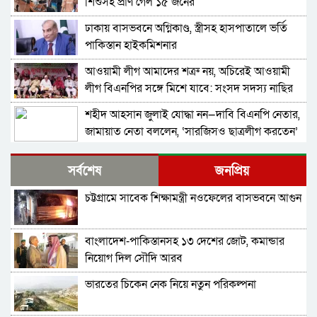
শিশুসহ প্রাণ গেল ১৫ জনের
ঢাকায় বাসভবনে অগ্নিকাণ্ড, স্ত্রীসহ হাসপাতালে ভর্তি
পাকিস্তান হাইকমিশনার
আওয়ামী লীগ আমাদের শত্রু নয়, অচিরেই আওয়ামী
লীগ বিএনপির সঙ্গে মিশে যাবে: সংসদ সদস্য নাছির
শহীদ আহসান জুলাই যোদ্ধা নন—দাবি বিএনপি নেতার,
জামায়াত নেতা বললেন, ‘সারজিসও ছাত্রলীগ করতেন’
সাকিব আল হাসানের বাড়িতে পেট্রোল ঢেলে আগুন
সর্বশেষ
জনপ্রিয়
দেওয়ার চেষ্টা, ভাঙচুর
চট্টগ্রামে সাবেক শিক্ষামন্ত্রী নওফেলের বাসভবনে আগুন
গাজীপুর-৫ আসনের সাবেক এমপি আখতারুজ্জামান
গ্রেপ্তার
বাংলাদেশ-পাকিস্তানসহ ১৩ দেশের জোট, কমান্ডার
ফেনীর পুলিশ সুপার; যত কিছুই করি না কেন, কারোরই
নিয়োগ দিল সৌদি আরব
মন রক্ষা করতে পারি না
ভারতের চিকেন নেক নিয়ে নতুন পরিকল্পনা
জুলাই গণঅভ্যুত্থান দিবসে হবিগঞ্জে শহীদদের প্রতি
জেলা পুলিশের শ্রদ্ধা