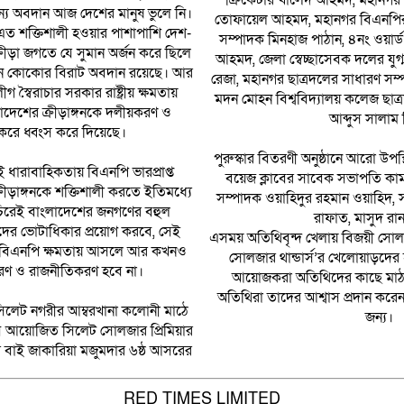
ক্রিকেটার খালেদ আহমদ, মহানগর 
মান্য অবদান আজ দেশের মানুষ ভুলে নি।
তোফায়েল আহমদ, মহানগর বিএনপির 
এত শক্তিশালী হওয়ার পাশাপাশি দেশ-
সম্পাদক মিনহাজ পাঠান, ৪নং ওয়ার
্রীড়া জগতে যে সুমান অর্জন করে ছিলে
আহমদ, জেলা স্বেচ্ছাসেবক দলের যু
ন কোকোর বিরাট অবদান রয়েছে। আর
রেজা, মহানগর ছাত্রদলের সাধারণ সম
স্বৈরাচার সরকার রাষ্ট্রীয় ক্ষমতায়
মদন মোহন বিশ্ববিদ্যালয় কলেজ ছাত্
াদেশের ক্রীড়াঙ্গনকে দলীয়করণ ও
আব্দুস সালাম 
রে ধ্বংস করে দিয়েছে।
পুরুস্কার বিতরণী অনুষ্ঠানে আরো উ
ধারাবাহিকতায় বিএনপি ভারপ্রাপ্ত
বয়েজ ক্লাবের সাবেক সভাপতি কামর
রীড়াঙ্গনকে শক্তিশালী করতে ইতিমধ্যে
সম্পাদক ওয়াহিদুর রহমান ওয়াহিদ,
িরেই বাংলাদেশের জনগণের বহুল
রাফাত, মাসুদ রানা
াদের ভোটাধিকার প্রয়োগ করবে, সেই
এসময় অতিথিবৃন্দ খেলায় বিজয়ী সো
মে বিএনপি ক্ষমতায় আসলে আর কখনও
সোলজার থান্ডার্স’র খেলোয়াড়দের 
য়করণ ও রাজনীতিকরণ হবে না।
আয়োজকরা অতিথিদের কাছে মাঠ স
অতিথিরা তাদের আশ্বাস প্রদান করে
 সিলেট নগরীর আম্বরখানা কলোনী মাঠে
জন্য।
ব আয়োজিত সিলেট সোলজার প্রিমিয়ার
বাই জাকারিয়া মজুমদার ৬ষ্ঠ আসরের
RED TIMES LIMITED