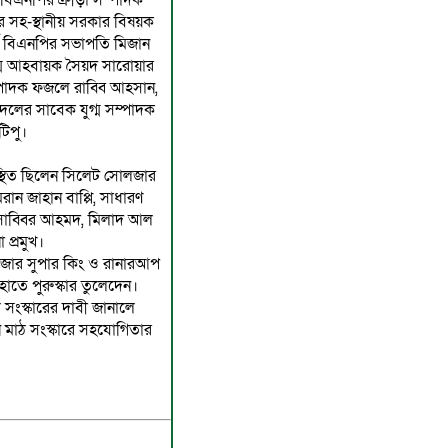
বিএনপির ক্রীড়া সম্পাদক
সহ-স্থানীয় সরকার বিষয়ক
্ড বিএনপির সভাপতি মিজান
গ্ম আহবায়ক সৈয়দ সারোয়ার
্পাদক ফজলে রাব্বি আহসান,
রদলের সাবেক যুগ্ম সম্পাদক
টিপু।
পস্থিত ছিলেন সিলেট সোলজার
ান জাহান বাপ্পি, সাধারণ
 সাব্বির আহমদ, মিলাদ আল
 প্রমুখ।
লজার সুপার কিং ও রানারআপ
হাতে পুরুস্কার তুলেদেন।
ংস্কারের দাবী জানালে
ন মাঠ সংস্কারে সহযোগিতার