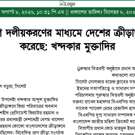
খঃ অগাস্ট ৮, ২০২৬, ১০:৩১ পি.এম || প্রকাশের তারিখঃ ডিসেম্বর ৮, ২০
দলীয়করণের মাধ্যমে দেশের ক্রীড়াঙ
করেছে: খন্দকার মুক্তাদির
úুরুস্কার বিতরণী অনুষ্ঠানে প্রধান
কথাগুলো বল
সিলেট সোলজার বয়েজ ক্লাবের সভ
 বড়ুয়া, সিলেট
ইমনের সভাপতিত্বে ও সাধারণ 
পরিচালনায় পুরুস্কার বিতরণী অনুষ
উপদেষ্টা খন্দকার আব্দুল মুক্তাদির
বক্তব্য রাখেন মহানগর বিএনপির ভার
্রীড়াঙ্গনে জিয়া পরিবারের অবদান
সাবেক প্যানেল মেয়র রেজাউল হা
হীদ প্রেসিডেন্ট জিয়াউর রহমান ও
বিএনপির যুগ্ম সাধারণ সম্পাদক
প্রধানমন্ত্রী দেশনেত্রী বেগম খালেদা
বাংলাদেশ জাতীয় মহিলা ক্রিকেট দ
 রহমান কোকো বাংলাদেশের ক্রীড়াঙ্গনে
বিভাগীয় প্রধান কোচ মাহমুদ ইমন
িলেন। নিবেদিত প্রাণ ক্রীড়া সংগঠক