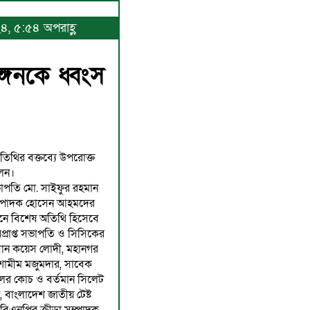
২৪, ৫:৫৪ অপরাহ্ণ
্গনকে ধ্বংস
 অতিথির বক্তব্যে উপরোক্ত
েন।
াপতি মো. সাইফুর রহমান
সম্পাদক হোসেন আহমদের
্ঠানে বিশেষ অতিথি হিসেবে
প্রাপ্ত সভাপতি ও সিসিকের
সান কয়েস লোদী, মহানগর
 শামীম মজুমদার, সাবেক
লের কোচ ও বর্তমান সিলেট
, বাংলাদেশ জাতীয় টেষ্ট