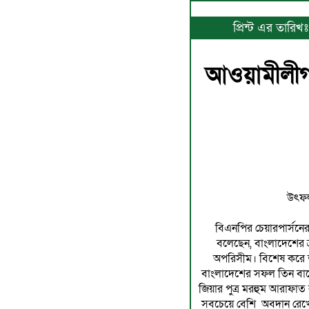
প্রিন্ট এর তারি
আওয়ামীলীগ 
উৎফল
বিএনপির চেয়ারপার্সনের 
বলেছেন, বাংলাদেশের ক
অপরিসীম। বিশেষ করে শ
বাংলাদেশের সফল তিন বারের 
জিয়ার পুত্র মরহুম আরাফাত
সবচেয়ে বেশি অবদান রেখেছ