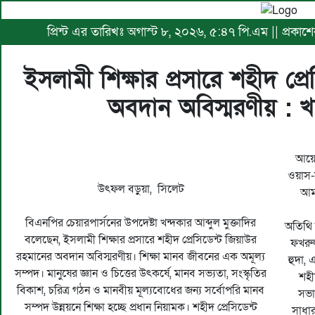
প্রিন্ট এর তারিখঃ অগাস্ট ৮, ২০২৬, ৫:৪৭ পি.এম || প্রকাশ
ইসলামী শিক্ষার প্রসারে শহীদ প্
অবদান অবিস্মরণীয় : খন
আয়োজ
ওয়াস-স
উৎফল বড়ুয়া, সিলেট
আমন
বিএনপির চেয়ারপার্সনের উপদেষ্টা খন্দকার আব্দুল মুক্তাদির
অতিথি 
বলেছেন, ইসলামী শিক্ষার প্রসারে শহীদ প্রেসিডেন্ট জিয়াউর
ফখরু
রহমানের অবদান অবিস্মরণীয়। শিক্ষা মানব জীবনের এক অমূল্য
হুদা, 
সম্পদ। মানুষের জ্ঞান ও চিত্তের উৎকর্ষে, মানব সভ্যতা, সংস্কৃতির
শহী
বিকাশ, চরিত্র গঠন ও মানবীয় মূল্যবোধের জন্য সর্বোপরি মানব
সভা
সম্পদ উন্নয়নে শিক্ষা হচ্ছে প্রধান নিয়ামক। শহীদ প্রেসিডেন্ট
সাধা